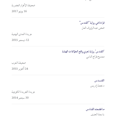
صحيفة الأهرام المصرية
16 يونيو 2017
قراءة في رواية “القندس”
ضحى عبدالرؤوف المل
جريدة المدى اليومية
12 ديسمبر 2015
‘القندس’ رواية تعري واقع العلاقات الهشة
ممدوح فرّاج النابي
صحيفة العرب
24 أكتوبر 2015
القنــــدس
د.نجمة إدريس
جريدة الجريدة الكويتية
30 سبتمبر 2014
ما قضمته القنادس
باسمة العنزي