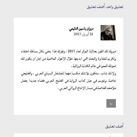
تعليق واحد،
أضف تعليق
مروان ياسين الدليمي
25 أبريل، 2017
مبروك لك الفوز بجائزة البوكر لعام 2017 ، وفوزك هذا يعني بكل بساطة احتفاء
وتكريم للمثابرة والبحث التي ابديتها خلال الاعوام الماضية من اجل ان يكون لك
صوتك المميز في عالم الكتابة الروائية ،
ولانك شاب ،ستكون بلاشك مكسبا مهما للمشغل السردي العربي ، والخليجي
خاصة ،ونتوسم في جيل كتاب الرواية في الخليج العربي فضاء جديدا يحمل
ملامحه الخاصة في مسار الانتاج الروائي العربي .
رد
أضف تعليق