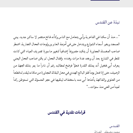
نبذة عن القندس
”… منذ أن سكنا في الفاخرية وأبي يتعامل مع الناس وكأنه فاتح منتصر لا ساكن جديد. يبني
المسجد ويغير أسماء الشوارع ويتدخل حتى في أمزجة العابرين ولوحات المحال التجارية. اضطر
صاحب المغسلة المجاورة أن يتكبد مصروفاً إضافياً لتغيير ماسورة تصريف المياه التي كانت
تقطر في الشارع بعد أن وبخه عدة مرات وهدده بإقفال المحل. لم يكن صاحب المحل اليمني
يعرف أبي فتخيل أنه يملك القدرة فعلاً فرضخ لمطالبه رغم أن نادراً ما يمر بتلك الجهة من
الرصيف، حتى إذا فعل يوماً قفز البائع الهندي في محل البقالة المجاورة من مكانه ليقدم له قطعاً
من الحلوى والفاكهة يأخذها أبي منه باستخفاف ليلقيها في حجر المتسولة التي تستوطن ركناً
ثميناً من الحي منذ سنوات…“
قراءات نقدية في القندس
القنــدس
محمد مصطفى الخياط