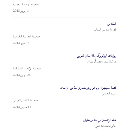
صحيفة الوطن السعودية
11 يونيو 2013
القندس
فوزية شويش السالم
صحيفة الجريدة الكويتية
13 مايو 2013
روايات البوكر وآفاق الإبداع العربي
د. شمّا بنت محمد آل نهيّان
صحيفة الإتحاد الإماراتية
24 أبريل 2013
قصة مدينتين: الرياض وبورتلند ودراسة في الإحباط
رشيد العناني
صحيفة القدس العربي
17 مارس 2013
علم الإنسان في قندس علوان
جابر محمد مدخلي