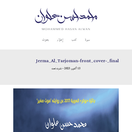
سيرة
كتب
إعلام
بحوث
Jerma_Al_Tarjoman-front_cover-_final
13 أكتوبر، 2023 – نشرت تحت