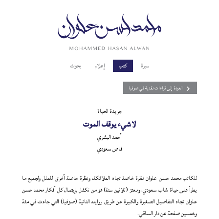
سيرة
كتب
إعلام
بحوث
العودة إلى قراءات نقدية في صوفيا
جريدة الحياة
لاشيء يوقف الموت
أحمد البشري
قاص سعودي
للكاتب محمد حسن علوان نظرة خاصة تجاه الملائكة، ونظرة خاصة أخرى للملل ولجميع ما
يطرأ على حياة شاب سعودي، ومعتز (ثلاثين سنة) هو من تكفل بإيصال كل أفكار محمد حسن
علوان تجاه التفاصيل الصغيرة والكبيرة عن طريق روايته الثانية (صوفيا) التي جاءت في مئة
وخمسين صفحة عن دار الساقي.