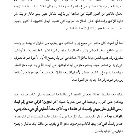
للمارة والعابرين، وكيف فشلوا في إصابة والد صوفيا كثيراً، وكأن الكاتب يكتب بذهنية ترجمة
العمل، فالكثير من الصور الفنية التي حملتها الرواية إلينا بشكل جميل تبدو أفكار غربية، مثل
تناوله للأشهر وإسقاطها على الحالات المزاجية التي تصيب الرجل كتشبيهه لـ أكتوبر بالرجل
الطيب وديسمبر بالعجوز والثقيل كأعمار الفاسقين.
كما أن الموت كان حاضراً في جميع زوايا الكاتب، فهو يقترب من القارئ ثم يبتعد، والوصف
المُسهب لواقع صوفيا المرضي وتناوله الجنائزي للطقوس التي ترتكبها البطلة ظل مُربكاً ومُكرراً
للقارئ، وقد يصيبه الملل نتيجة تباطؤ الأحداث في الرواية، وتصبح الأيام الأخيرة صراعاً لصوفيا
التي تريد أن تستمر الحياة ليستمر معتز في البقاء لجانبها، في الوقت الذي يبدأ فيه معتز التملل
منها، مما يدعوه إلى الكذب بعض الأحيان للابتعاد قليلاً، لكنه سريعاً يعود خوفاً من أن تلجأ
إلى رجل غيره، وكل هذا يتم بدافع الغيرة طبعاً.
يدرك معتز فلسفة الحياة، ومعاني الوجود التي دائماً ما استعصت على شاب مترف، وهما
يوشكان على الفراق، ويترجمها في صور شعرية جميله ”
هل تعودين؟ اتركي عندي رقم غيمة،
ارسمي الطريق على جبيني بإصبعك الواهنة هذه وسأتذكرّه حتماً، أعطيني أي شيء منكِ يضيء
باتجاهك يوماً ما
“، ولم يكن معتز ليترك كل هذا دون أن يتفقد حالته النفسية، فرغم كل مظاهر
الضجر والسأم التي كان يبثها الكاتب مع صوت معتز الذي يقترب من حافة البكاء، قبل أن يُصرحَ
علوان في النهاية بالملل.