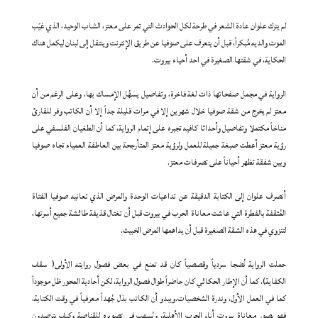
لم يترك علوان عادة الشعر في طرحة لكل الحوادث التي تمر على معتز، الشاب الوحيد، الذي غيّب
الموت والديه مُبكراً، قبل أن يتعرف على صوفيا عن طريق الإنترنت وينتقل إلى لبنان ليكمل هناك
الحكاية، في شقتها الصغيرة في احد أحياء بيروت.
الرواية في مجمل صفحاتها ذات لغة فاخرة، وتفاصيل يسهُل الإمساك بها، وعلى الرغم من أن
معتز لم يخرج من شقة صوفيا خلال شهرين إلا في مرات قليلة جداً إلا أن الكاتب وفر للقارئ
مناخاً مكتملا وتفاصيل وأحداثا كافيه تجبره على إتمام الرواية، كما أن الطغيان الفلسفي على
رؤية معتز أعطت صبغة جميلة للعمل ولرؤية معتز المتأرجحة بين العاطفة العمياء تجاه صوفيا
وبين شفقة تظهر أحياناً على تصرفات معتز.
أنصرف علوان إلى الكتابة الدقيقة عن تداعيات الوحدة والمرض الذي تعانيه صوفيا الفتاة
المُثقفة بالفطرة التي عاشت معاناة الحرب في بيروت قبل أن تغتال قذيفة طائشة جميع أسرتها،
لتنزوي في هذه الشقة الصغيرة قبل أن يداهمها المرض الخبيث.
حملت الرواية نُضجا سردياً وقصصياً كان قد تمنع في بعض فصول روايته الأولى( سقف
الكفاية)، كما أن الإطار الحكائي كان حاضراً طوال فصول الرواية، لكن أحادية المحور ظل موجوداً
كما في العمل الأول، وندرة الشخصيات.ويبدو أن الكاتب بذل جُهداً معرفياً في وقت الكتابة،
فهو يصور معاناة بيروت أيام الحرب الأهلية، ويُسهب في تصويره للقناصة وكيف يترصدون