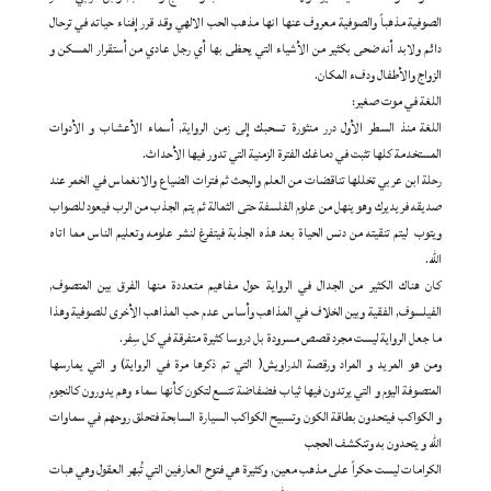
الصوفية مذهباً والصوفية معروف عنها انها مذهب الحب الالهي وقد قرر إفناء حياته في ترحال
دائم ولابد أنه ضحى بكثير من الأشياء التي يحظى بها أي رجل عادي من أستقرار المسكن و
الزواج والأطفال ودفء المكان.
اللغة في موت صغير:
اللغة منذ السطر الأول درر منثورة تسحبك إلى زمن الرواية, أسماء الأعشاب و الأدوات
المستخدمة كلها تثبت في دماغك الفترة الزمنية التي تدور فيها الأحداث.
رحلة ابن عربي تخللها تناقضات من العلم والبحث ثم فترات الضياع والانغماس في الخمر عند
صديقه فريديرك وهو ينهل من علوم الفلسفة حتى الثمالة ثم يتم الجذب من الرب فيعود للصواب
ويتوب ليتم تنقيته من دنس الحياة بعد هذه الجذبة فيتفرغ لنشر علومه وتعليم الناس مما اتاه
الله.
كان هناك الكثير من الجدال في الرواية حول مفاهيم متعددة منها الفرق بين المتصوف,
الفيلسوف, الفقية وبين الخلاف في المذاهب وأساس عدم حب المذاهب الأخرى للصوفية وهذا
ما جعل الرواية ليست مجرد قصص مسرودة بل دروسا كثيرة متفرقة في كل سِفر.
ومن هو المريد و المراد ورقصة الدراويش( التي تم ذكرها مرة في الرواية) و التي يمارسها
المتصوفة اليوم و التي يرتدون فيها ثياب فضفاضة تتسع لتكون كأنها سماء وهم يدورون كالنجوم
و الكواكب فيتحدون بطاقة الكون وتسبيح الكواكب السيارة السابحة فتحلق روحهم في سماوات
الله و يتحدون به وتنكشف الحجب
الكرامات ليست حكراً على مذهب معين, وكثيرة هي فتوح العارفين التي تُبهر العقول وهي هبات