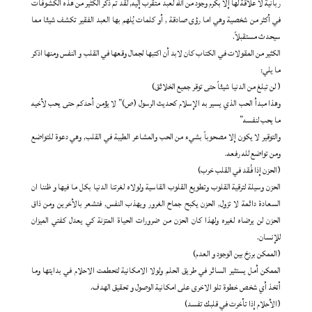
ربانية لا علاقة لها إلا بكرم وجود من الله لعبد متقرب إليه, لقد تم ذكر الكثير من هذه الكشوفات
في أكثر من شخصية وهي اما رؤى صادقة , أو كلمات يُلهم بها العبد الفقير تكشف شيئا مما
سيحدث مستقبلاً.
الكثير من المقولات في الكتاب كان لابد أن اكتبها لجمال وقعها في القلب و النفس ومنها اذكر
ما يلي:
( لن تبلغ من الدنيا شيئاً حتى توقر جميع الخلائق)
وهذا مبدأ الحب الذي يسير به الإسلام كحديث الرسول (ص)” لا يؤمن أحدكم حتى يحب لأخيه
ما يحب لنفسه”
والتوقير لا يكون إلا مصحوباً بشيء من الحب والمشاعر الطيبة في القلب, وهي دعوة للتواضع
ومن تواضع لله رفعه.
(الحزن إذا فُقد في القلب خرب)
الحزن وسيلة لترقية القلوب وتطويع القلوب القاسية ولولاه لغرتنا الدنيا بكل ما فيها و ظننا ان
السعادة دائمة لا تزول, الحزن يكبح جماح الغرور ويهذب النفس, فتشعر بالأخرين ومن ذاق
الحزن لن يرضاه لغيره ولهذا كان الحزن من ضرورات الحياة المتزنة كي يعدل كفتي الميزان
للإنسان.
(الممكن برزخ بين الوجود و العدم)
الممكن أمل يستثير السائر في طريق الحلم ولولا الامكانية لتحطمت الاحلام في بدايتها وما
أتخذ أي شخص خطوة تلو الاخرى على امكانية الوصول و تحقيق الهدف.
(الأحلام إذا تأخرت في قلبك تفسد)