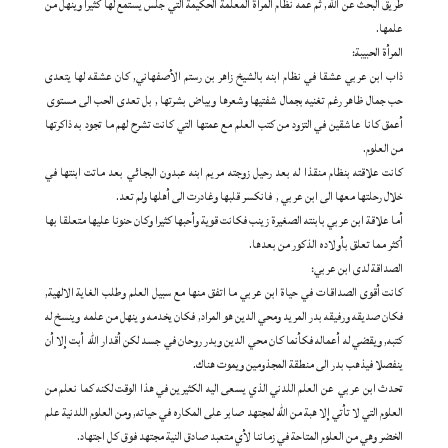
طريق البحث عن الله, ثم عمه نظام المرأة المعلمة الحكيمة التي جلس يستمع لها كثيراً وينهل من
علمها.
المرأة الحبيبة:
ذاب ابن عربي عشقا في نظام ابنه بالشيخ زاهر بن رستم الأصفهاني, كان عشقه لها يتعدى
حب جمال ظاهر رغم تغنيه بجمال شفتيها وشعرها وبياض بشرتها , بل تعدى الحب الى مستوى
أعمق كانا عاشقين في التزود من كتب العلم مع عمتها التي كانت تشرح لهم ما تجود به ذاكرتها
من العلوم.
كانت علاقته بنظام منقذا له بعد رحيل زوجته مريم ابنه عبدون البجائي بعد ماتت ابنتها في
خلال رحلتها معها الى ابن عربي , فانكسر قلبها وغادرت الى أهلها ولم تعد.
أما علاقة ابن عربي بابنته الصغيرة زينب فكانت قوية وأحبها كثيرا وكان حنونا عليها متعلقا بها
أكثر مما تعلق بأولاده الذكور من بعدها.
الصداقة لدى ابن عربي:
كانت أقوى الصداقات في حياة ابن عربي ما اتفق منها مع سبيل العلم وطلب الغاية الالهية,
فكان صديقه ورفيقه بدر المريد ومحي الدين هو المراد, فكان يخدمه و ينهل من علمه وينسخ له
كتبه, ويقضي له أعماله فكأنما كان محي الدين وبدر روحان في جسد لكن أقدار الله أبت إلا أن
ينفصلا فيذهب بدر الى منطقة المجذومين ويموت هناك.
تحدث ابن عربي عن العلم اللدني الذي يسعى اليه الكثيرين في هذا الوقت لكنه كما نعلم من
العلوم التي لا تأتي إلا هبة من الله لمجتهد صابر على المكاره في حياته, ومن العلوم اللدنية علم
الخضر وهي من العلوم المتاحة في زماننا لأي متعبد صادق النية مجتهد فوق كل اجتهاد.