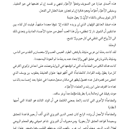
هذه أصدق عبارة عن التسويف وفعلاً الأحلام تنتهي و تفسد إن لم نضعها في حيز التنفيذ,
وستبقى الأحلام أحلاماً ومجرد فكرة إن لم تتجاوز عتبة العقل الى الفعل.
(كل شوق يسكن باللقاء الأول لا يعول عليه)
هذه صفة العاشق الولهان الذي لن يزيده اللقاء إلا شوقا مجددا ملتهباً, فيثبت كل لقاء بين
عاشقين أن الشوق نار لا تنطفىء وأن هذا الحب أعمق من حدود الأجساد المادية و يتعدى ذلك
الى الأرواح التي تلتقي في كل حين ولا تشبع.
الرحلة:
لقد كانت رحلة ابن عربي مليئة بالرفض, الطرد, الحبس, الحب والاستحسان و التقدير من الناس,
ومليئة بالذوبان في عشق الهي والابتعاد عنه بدرجة ما ثم العودة اليه مجددا.
كانت هناك الكثير من المفاجآت التي لم اتوقعها في الرواية وعملت على انعاش تركيزي اكثر في
كل مرة يطول وقت القراءة, كالمفاجأة التي أظهر فيها علوان الخليفة يعقوب بن يوسف الذي
اختفى من قصره قبل عده فصول ليظهر في مكان منعزل متعبدا في خلوة بعد إحساسه بالذنب
تجاه ما اقترفه على ابن رشد و العلماء الأجلاء.
موت رفيقة في ترحاله(بدر) بطريقة مؤلمة جداً وبتر ساقه..
والمفاجأة الأخرى التي كانت رائعة بمعني الكلمة هي أن الوتد الثالث هو الفتاة التي أحبها
(نظام)
والمفاجأة الأجمل أن وتده الرابع كان شمس الدين التبريزي الذي ألف أربعين قاعدة للعشق
وسميت( قواعد العشق الأربعون) ومن معروف أن التبريزي شاعر صوفي وهو المعلم الروحي
لجلال الدين الرومي معلم أوصى ابن عربي بالحب الذي به يتطهر القلب, وهنا وضعني علوان اما