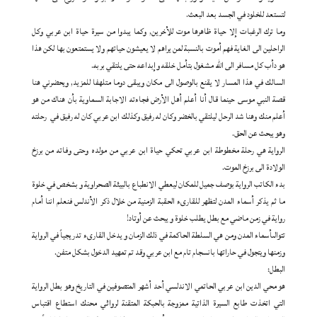
لتستعد للخلود في الجسد بعد البعث.
وما ترك الرغبات إلا حياة ظاهرها موت للأخرين, وكما يبدوا من سيرة حياة ابن عربي وكل
الراحلين الى الغاية فهم أموت بالنسبة لمن يراهم لا يعيشون حياتهم ولا يستمتعون بها لكن هذا
هو دأب كل مسافر الى الله مشغول بتأمل خلقه وإبداعه حتى يلتقي بربه.
السالك في هذا المسار لا يقنع بالوصول الى مكان ويبقى دوما متلهفا للمزيد, ويحضرني هنا
قصة النبي موسى حينما قال أنا أعلم أهل الأرض فجاءته الاجابة السماوية بأن هناك من هو
أعلم منك وهنا شد الرحل ليلتقي بالخضر وكان له رفيق وكذلك ابن عربي كان له رفيق في رحلته
وهو يبحث عن الحق.
الرواية هي رحلة مخطوطة ابن عربي تحكي حياة ابن عربي من مولده وحتى وفاته من برزخ
الولادة الى برزخ الموت.
بدء الكاتب الرواية بوصف جميل للمكان ليعطي الانطباع بالبيئة الصحراوية و بشخص في خلوة
ما ثم يذكر أسماء المدن لتظهر للقارىء الحقبة الزمنية من خلال ذكر الأندلس فنعلم اننا أمام
رواية في زمن ماضي مع بطل يطلب خلوة و يبحث عن أوتاد!
تتوالىأسماء المدن ومن هي السلطة الحاكمة في ذلك الزمان و يدخل القارىء تدريجياً في الرواية
وزمنها ويتجول في حاراتها بانسجام تام مع ابن عربي وقد تم تمهيد الدخول بشكل متفن.
البطل:
هو محي الدين ابن عربي الحاتمي الاندلسي أحد أشهر المتصوفين في التاريخ وهو بطل الرواية
التي اتخذت طابع السيرة الذاتية ممزوجة بالحبكة المتقنة لروائي محنك استطاع اقتباس