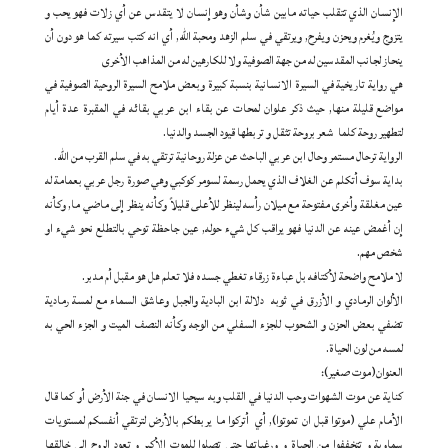
الإنسان الذي تتقلب حياته مابين شأن وشأن وهو إنسان لا يتقدس عن أي زلات فهو يحب و
يتزوج ويُغرم ويحزن ويفرح, ويرتقي في سلم الزهد ومحبة الله, أي انه كتب سيرته كما هو دون أن
ينحاز لجانب المقدسين له من جهة الصوفية ولا للكارهين له من المذاهب الأخرى
هي رواية تاريخية في السيرة الانسانية بنسبة كبيرة وبعض ملامح السيرة الروحية الصوفية في
مواضع قليلة منها, حيث ذكر علوان لمحات عن بقاء ابن عربي بقائه في المقبرة عدة أيام
لتطهير روحة كلما شعر بروحة تثقل و تربطها قيود الجسد والدنيا.
الرواية ترحال مستمر وحال ابن عربي الباحث عن عزلة روحانية ترتقي به في سلم القرب من الله.
بداية سوف أتكلم عن الغلاف الذي يحمل رسمة لسومر كوكبي وهي صورة رجل عربي بعمامة له
عين مغلقة وأخرى مفتوحة مع ميلان رأسه لينظر للأعلى قليلاً وكأنه ينظر إلى ماضي ما, وكأنه
إن أغمض عينه عن الدنيا فهو يراقب كل شيء حوله, عين جاحظة توحي بالتطلع نحو شيء او
شخص مهم.
لا ملامح واضحة لأكتافه بل عباءة زرقاء تغطي جسده فلا تعلم هل هو مقبل أم مدبر.
الألوان الرمادي و الأزرق في ثوبه دلالة ابن البادية والجبل وعاشق السماء مع لمسة رمادية
تضفي بعض الحزن و الشحوب للجزء السفلي من الوجه وكأنه النصف الميت و الجزء الحي به
لمسه من لون الحياة.
العنوان(موت صغير):
كناية عن موت الشهوات وحب الدنيا في القلب وبه سيحيا الانسان في جنة الأرض أو كما قال
الأمام علي (موتوا قبل ان تموتوا), أي أتركوا ما يربطكم بالأرض لترتقي أنفسكم لمستويات
سماوية و تتخففوا من الحياة و ورغباتها حتى تصلوا للموت الأكبر و تعود الروح الى خالقها