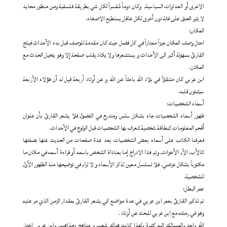
الاخرى أو العداوات السياسية, وكان دوماً مُفسراً لكل شي بطريقة فلسفية ومن منظور محايد
لا يثير الحنق على فئة دون أخرى لكل عاقل يستطيع الاصغاء.
المكان:
احتل وصف المكان حيزاً ممتازاً في كل فصل حيث كان مقدمة للوصف قبل بدء الأحداث فيلج
القارئ بسهولة أكبر الى الأحداث و يستشعرها ولا يكاد يقلب صفحة إلا وهو يتخيل الحدث مع
المكان.
ابن عربي كان متنقلاً في بلاد الله باحثاً عن الله و عن أوتاد أربعة قيل له أن هؤلاء الأربعة
سيثبتون قلبه.
أسماء الشخصيات:
ظهور أسماء الشخصيات جاء بشكل سلس ومتدرج في الفصول فلا يشعر القارئ بأن علوان
أقحم المعلومات كبطاقة شخصية لتعرف بها الشخصيات قبل الولوج في الأحداث.
فعرفنا الكاتب على أسماء بعض الشخصيات بعد عدة صفحات من الحديث عنها بصفتها
كالأب, الأم الأخوات, وتم هذا الادراج إما بمناداة الشخص باسمه أو قراءة أسمه في مكان ما
مكتوباً بشكل عرضي, فلا تسلسل معين لذكر الأسماء و لا لزام في توضيحها منذ الظهور الأول
للشخصية.
عمر البطل:
تم تذكير القارئ بعمر ابن عربي في عدة مواضع كي يشعر القارئ بمقدار الزمن الذي مر عليه
وهو في رحلته مع ابن عربي للبحث عن أوتاد .
الله واحد والمسالك اليه كثيرة ولهذا كانت هناك شعب و مناهج ومذاهب, وابن عربي اختار