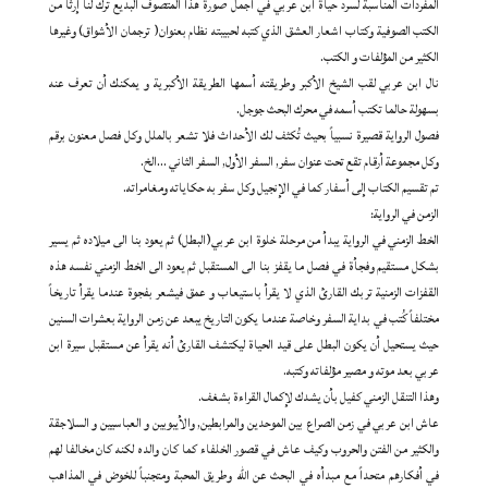
المفردات المناسبة لسرد حياة ابن عربي في أجمل صورة هذا المتصوف البديع ترك لنا إرثاً من
الكتب الصوفية وكتاب اشعار العشق الذي كتبه لحبيبته نظام بعنوان( ترجمان الأشواق) وغيرها
الكثير من المؤلفات و الكتب.
نال ابن عربي لقب الشيخ الأكبر وطريقته أسمها الطريقة الأكبرية و يمكنك أن تعرف عنه
بسهولة حالما تكتب أسمه في محرك البحث جوجل.
فصول الرواية قصيرة نسبياً بحيث تُكثف لك الأحداث فلا تشعر بالملل وكل فصل معنون برقم
وكل مجموعة أرقام تقع تحت عنوان سفر, السفر الأول, السفر الثاني …الخ.
تم تقسيم الكتاب إلى أسفار كما في الإنجيل وكل سفر به حكاياته ومغامراته.
الزمن في الرواية:
الخط الزمني في الرواية يبدأ من مرحلة خلوة ابن عربي(البطل) ثم يعود بنا الى ميلاده ثم يسير
بشكل مستقيم وفجأة في فصل ما يقفز بنا الى المستقبل ثم يعود الى الخط الزمني نفسه هذه
القفزات الزمنية تربك القارئ الذي لا يقرأ باستيعاب و عمق فيشعر بفجوة عندما يقرأ تاريخاً
مختلفاً كُتب في بداية السفر وخاصة عندما يكون التاريخ يبعد عن زمن الرواية بعشرات السنين
حيث يستحيل أن يكون البطل على قيد الحياة ليكتشف القارئ أنه يقرأ عن مستقبل سيرة ابن
عربي بعد موته و مصير مؤلفاته وكتبه.
وهذا التنقل الزمني كفيل بأن يشدك لإكمال القراءة بشغف.
عاش ابن عربي في زمن الصراع بين الموحدين والمرابطين, والأيبوبين و العباسيين و السلاجقة
والكثير من الفتن والحروب وكيف عاش في قصور الخلفاء كما كان والده لكنه كان مخالفا لهم
في أفكارهم متحداً مع مبدأه في البحث عن الله وطريق المحبة ومتجنباً للخوض في المذاهب