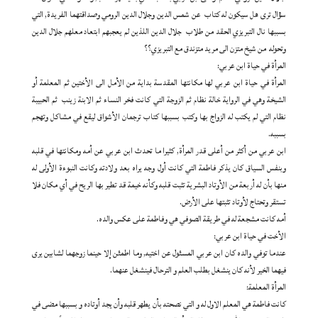
سؤال ترى هل سيكون له كتاب عن شمس الدين وجلال الدين الرومي وصداقتهما الفريدة, التي
بسببها نال التبريزي الحقد من طلاب جلال الدين اللذين لم يعجبهم ابتعاد معلهم جلال الدين
وتحوله من شيخ متزن الى مريد متزندق مع التبريزي؟؟
المرأة في حياة ابن عربي:
المرأة في حياة ابن عربي لها مكانتها المقدسة بداية من الأمل الى الأختين ثم المعلمة أو
الشيخة وهي في الرواية خالة نظام ثم الزوجة التي كانت فخر النساء ثم الابنة زينب ثم الحبيبة
نظام التي لم يكتب له الزواج بها وكتب بسببها كتاب ترجمان الأشواق ليقع في مشاكل وتهجم
بسببه.
ابن عربي من أكثر من أعلى قدر المرأة, كثيرا ما تحدث ابن عربي عن أمه ومكانتها في قلبه
وبنفس السياق كان يذكر فاطمة التي كانت أول وجه يراه بعد ولادته وكانت النبوءة الأولى له
منها بأن له أربعة من الأوتاد البشرية تثبت قلبه وكأنه خيمة قد تطير بها الريح في أي مكان فلا
تستقر وتحتاج لأوتاد تثبتها على الأرض.
أمه كانت مشجعة له في طريقة الصوفي هي وفاطمة على عكس والده.
الأخت في حياة ابن عربي:
عندما توفي والده كان ابن عربي المسئول عن اختيه, وما اطمئن إلا حينما زوجهما لشابين يرى
فيهما الخير لأنه كان ينشغل بطلب العلم و الترحال فينشغل عنهما.
المرأة المعلمة:
كانت فاطمة هي المعلم الاول له و التي نصحته بأن يطهر قلبه وأن يجد أوتاده و بسببها مضى في