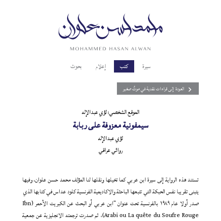
سيرة
كتب
إعلام
بحوث
العودة إلى قراءات نقدية في موتٌ صغير
الموقع الشخصي: لؤي عبدالإله
سيمفونية معزوفة على ربابة
لؤي عبدالإله
روائي عراقي
تستند هذه الرواية إلى سيرة ابن عربي كما تخيلها ونقلها لنا المؤلف محمد حسن علوان، وفيها
يتبنى تقريبا نفس الحبكة التي تتبعها الباحثة والاكاديمية الفرنسية كلود عداس في كتابها الذي
صدر أولا عام ١٩٨٩ بالفرنسية تحت عنوان “ابن عربي أو البحث عن الكبريت الأحمر (Ibn
Arabi ou La quête du Soufre Rouge)، ثم صدرت ترجمته الانجليزية عن جمعية