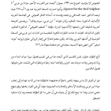
النصوص الاسلامية، كمبردج عام ١٩٩٣، بعنوان “البحث عن الكبريت الأحمر، حياة ابن عربي” (
Quest for the Red Sulphur)، وأخيرا صدرت النسخة العربية عنه يوم ١ آب ٢٠١٤ حيث
ترجمه الدكتور احمد الصادقي وراجعته وقدمت له أستاذة الفكر الصوفي في الجامعة العربية
الألمانية، الدكتورة سعاد الحكيم. وكان عنوانه ” ابن عربي: سيرته وفكره” ، وبصدور الترجمة
العربية الدقيقة التي راجعتها الأكاديمية البارزة، مؤلفة ” المعجم الصوفي”، الدكتورة الحكيم،
تكون الدائرة قد اقفِلت اذ عادت الفقرات الكثيرة المقتبسة من كتابات ابن عربي في النسخة
الفرنسية الى أصلها العربي، وهذا قد يكون عنصرا فعالا في إنجاز الروائي علوان لروايته “موت
صغير” التي انتهى منها (حسبما سجله في اخر صفحة منها) عام ٢٠١٦.
اتَّبع المؤلف علوان نفس التقسيم الذي اتّبعته عداس في تقسيم فصول سيرة حياته ابتداء من
ولادته وحتى وفاته، مرحلة بعد اخرى، وكلاهما اتبعا رحلاته وتنقلاته التي قسِّمت على ضوئها
فصول الكتابين.
غير ان الفرق الاساس بينهما يكمن باختلاف هدفيهما: فالمؤلفة عداس كانت تهدف إلى تعقب
حياة ابن عربي ومناقشة الأساطير والحكايات المنسوجة حوله، أي في القيام بنخلها وفق منهج
علمي صارم، وهذا ما يتيح للقارئ أن يتعرف في آن على ما تقرّ المؤلفة بصحته وما تراه منافيا
للمنطق.
بالمقابل، قام الروائي علوان بأخذ الكثير مما ضمَّنته عداس من حكايات لخدمة ثيمة روايته