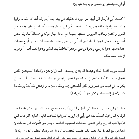
أو في حديثه عن زواجه من مريم بنت عبدون:
” كلمت أبي فأرسل الى أبيها من فوره فاستقبلنا في بيته بعد أيام وقد أعد لنا طعاما وفيرا
وبدت حفاوته بِنَا بالغة وسروره كبيرا. خرجت أمي الى السوق وجلبت أمساكا وعطورا وقطعا من
الحرير والكتان وقباقب للعروس حملتُها جميعا مع مائة دينار موحِّدي صداقاً لها. ولم تمض
أسابيع قليلة حتى تزوجتها. واستأجر لنا أبي دارا على أعتاب ضاحية الشرف فيها أربع حجرات
جعلت منها حجرة لدرسي، وحجرة لزوجتي ، وحجرة لفاطمة بنت المثنى وحجرة لعبد أهداه أبو مريم
لابنته اسمه عدّاد.
أحببت مريم. ذقنها الحاد وعيناها الثابتتان وجسدها المائل للامتلاء وكفاها السمينتان اللتان
تخجل منهما اذا أطلت النظر إليهما لتدسها تحتها وتجلس جلسة مائلة فاضحك. أقبلت عليّ
بكل ما في قلبها من شجر يؤرق للتو. أطعمتني رضا وسقانا سلاما وافرشتني طمأنينة وراحة. ما
كنت لأطيق إشبيلية لو لم تكن فيها”. (ص١٦٤)
بعد انتهائي من الرواية حضرني السؤال التالي: كم هو مسموح لمن يكتب رواية تاريخية تغيير
الوقائع التاريخية المسلَّم بها؟ في رأيي ان الرواية التاريخية تستخدم الخيال لملء الفراغات التي
تتركها كتب التاريخ والتي تخص اللحظات الحميمية الخاصة بالبطل من تأملات الى لقاءات لا
تتعارض مع المادة التاريخية وقد تضيف شخصيات ثانوية هنا وهناك لتحقيق التوازن وتدفق
السرد تلقائيا وإلا فان القارئ سيقع في حيرة حين يقرأ المادة التاريخية فيجد تعارضا حادا في