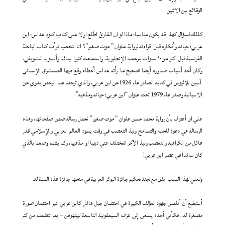
الوقائع بين الاثنين.
كذلك فسؤال كهذا قد يكون مناسبا: ماذا لو ان القارئ اطّلع اولا على كتاب كلود عداس: ابن
عربي: حياته وأفكاره قبل قراءته لرواية علوان ” موت صغير”؟ انا شخصيا قرأت كتاب الباحثة
الفرنسية قبل اكثر من ١٠ سنوات بترجمته الإنجليزية، واستمتعت كثيرا ببنائه وأسلوبه التشويقي.
وكان أحد أسباب صدوره أيضا تصحيح ما رأته عداس أخطاء وقع فيها المستشرق الإسباني
آسين بلاثيوس في كتابه الصادر عام 1926عن ابن عربي، والذي ترجمه عبد الرحمن بدوي عن
الاسبانية وصدر عام 1979 تحت عنوان “ابن عربي: حياته ومذهبه”.
علي ان أعترف بأن رواية محمد حسن علوان ” موت صغير” تحمل رسالة ضمن صفحاتها، وهذه
الرسالة هي دعوة للحب والتسامح ونبذ التعصب في وقت يسود العالم العربي والإسلامي قدر
هائل من الكراهية والتعصب ونبذ الآخر المختلف عني دينيا او مذهبيا، وكم يشبه وضعنا بالذي
كان سائدا في عصر ابن عربي!
ولعلي لهذا السبب اتفق مع لجنة تحكيم جائزة البوكر العربية في منحها جائزة هذه السنة له.
أستطيع أن أتلمس جهود المؤلف الكبيرة في احتضان جبل هائل كابن عربي عبر احتضان صورة
مصغرة له ، فكأني أجده يسعى إلى عزف السيمفونية التاسعة لبيتهوفن – بما تتضمنه من كمّ