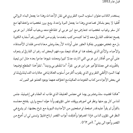
قبل عام 2012!
يستخدم الكاتب علوان اسلوب السرد التقريري في نقل الأحداث وهذا ما يجعل البناء الروائي
أفقيا لا ينمو بشكل تصاعدي وهذا ما يجعل النبرة واحدة، ومع بروز شخصيات واختفائها مع
كل سفر وغياب شخصيات تتعارض مع ابن عربي او تتقاطع معه وبغياب أفكار ابن عربي
يصبح تعاطف القارئ معه لا لما كتبه من كتب بلغت ما يقرب من المائتين رغم أسفاره الكثيرة
بل مع شخص مهووس بفكرة العثور على أوتاده الأربعة وعلى معاناته من فقدان الأصدقاء
والأحباء، والأذى الذي يلحقه هنا او هناك نتيجة سوء فهم البعض له، رغم ان القارئ لم يتعرف
على أي من أفكار ابن عربي التي اثارت جدلا كبيرا وجعلت شيوخا جاءوا بعده مثل ابن تيمية
يكفِّرونه. في جملة للأخير عن ابن عربي نقرأ: “ما للمُغَيربي وديننا”. لنقرأ هذا المقطع توضيحا
لهذا السرد الأفقي التقريري الذي يقترب أكثر من اُسلوب الحكاية في حكايات الف ليلة وليلة او
في بعض الأجزاء من كتاب الفتوحات المكية مع اختلافه عنهما بوجود الحشو غير المبرر له.
“هكذا قضيت ستة وعشرين يوما في مجلس الخليفة الذي طاب له المقام في إشبيلية. جلس
للناس كل يوم منها ونظر في امورهم ووقف على شؤونهم وأنا حوله اسمع وارى. يفتتح مجلسه
بالقرآن ثم يقرأ عليه قدر صفحة او صفحتين من الأحاديث النبوية مع شرح بعضها، ثم يشرع في
النظر في شؤون الناس. فإذا انصرفوا وأغلِقت أبواب القصر ارتاح قليلا وتسنى لي ان أخرج من
القصر وأعود الى بيتي”. (ص ١٦٢) .