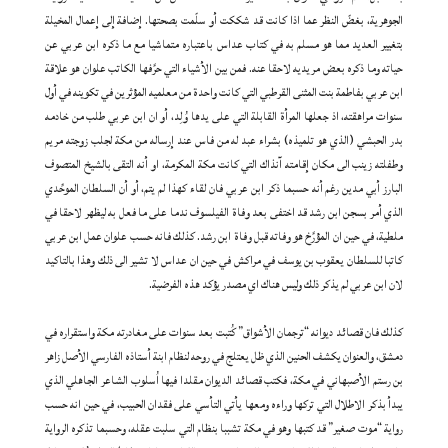
الجوهرية، بغضّ النظر عما اذا كانت قد شككت أو سلّمت بصحتها. إضافة إلى إعمال المخيلة
بتغيير العديد مما هو مسلم به في كتاب عداس باعتباره متماشيا مع ما ذكره ابن عربي عن
حياته وما ذكره بعض مريديه لاحقا عنه. فمن بين الأشياء التي حرَّفها الكاتب علوان هو علاقة
ابن عربي بفاطمة بنت المثنى القرطبي التي كانت واحدة من معلميه المؤثرين في تكوينه في أول
سنوات مراهقته، اذ جعلها المرأة القابلة التي على يدها وُلِد، أو ان ابن عربي طلب من خادمه
بدر الحبشي (الذي هو تلميذه) بشراء عبد له من فاس عند إرساله من مكة لجلب زوجته مريم
وطفلته زينب الى مكان إقامته آنذاك التي كانت مكة المكرمة، او أنه التقى بالشيخ المتصوف
البارز أبي مدين رغم أنه حسبما ذكر ابن عربي فان لقاء كهذا لم يتم، أو أن السلطان الموحِّدي
الذي أمر بسجن ابن رشد قد اختفى بعد وفاة الفيلسوف ندما على ما فعل به ليظهر لاحقا في
ملطية، في حين ان المؤرَّخ هو وفاته قبل وفاة ابن رشد. كذلك فانه حسب علوان عمل ابن عربي
كاتبا للسلطان يعقوب بن يوسف في مراكش في حين ان عداس لا تشير الى ذلك وهذا بالتاكيد
لان ابن عربي لم يذكر ذلك وليس هناك اي مصدر يؤكد هذه الفرضية.
كذلك فان قصائد ديوانه “ترجمان الأشواق” كُتبت بعد سنوات على مغادرته مكة واستقراره في
دمشق، والعنوان يكشف الحنين الذي ظل يعتلج في روحه لنظام ابنة أستاذه الفارسي الأصل زاهر
بن رستم الأصبهاني في مكة، فكتب قصائد الديوان مقلدا فيها اُسلوب الشاعر الجاهلي الذي
يبدأ بذكر الاطلال التي تركها وراءه ومعها يأتي التأسي على فقدان الحبيب، في حين انه حسب
رواية “موت صغير” قد كتبها وهو في مكة تشببا بنظام التي سلبت عقله، وحسبما تذكره الرواية