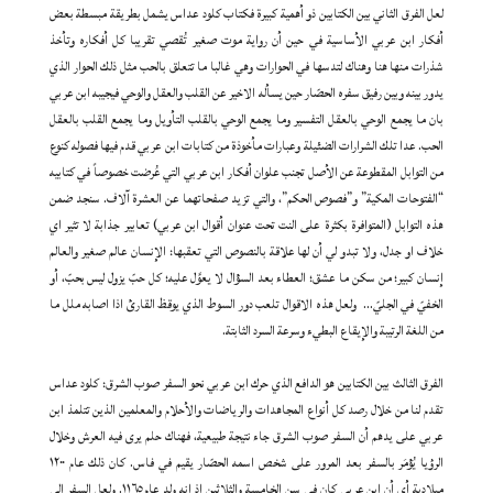
لعل الفرق الثاني بين الكتابين ذو أهمية كبيرة فكتاب كلود عداس يشمل بطريقة مبسطة بعض
أفكار ابن عربي الأساسية في حين أن رواية موت صغير تُقصي تقريبا كل أفكاره وتأخذ
شذرات منها هنا وهناك لتدسها في الحوارات وهي غالبا ما تتعلق بالحب مثل ذلك الحوار الذي
يدور بينه وبين رفيق سفره الحصّار حين يسأله الاخير عن القلب والعقل والوحي فيجيبه ابن عربي
بان ما يجمع الوحي بالعقل التفسير وما يجمع الوحي بالقلب التأويل وما يجمع القلب بالعقل
الحب. عدا تلك الشرارات الضئيلة وعبارات مأخوذة من كتابات ابن عربي قدم فيها فصوله كنوع
من التوابل المقطوعة عن الأصل تجنب علوان أفكار ابن عربي التي عُرضت خصوصاً في كتابيه
“الفتوحات المكية” و”فصوص الحكم”، والتي تزيد صفحاتهما عن العشرة آلاف. سنجد ضمن
هذه التوابل (المتوافرة بكثرة على النت تحت عنوان أقوال ابن عربي) تعابير جذابة لا تثير اي
خلاف او جدل، ولا تبدو لي أن لها علاقة بالنصوص التي تعقبها: الإنسان عالم صغير والعالم
إنسان كبير؛ من سكن ما عشق؛ العطاء بعد السؤال لا يعوَّل عليه؛ كل حبّ يزول ليس بحبّ، أو
الخفيّ في الجليّ… ولعل هذه الاقوال تلعب دور السوط الذي يوقظ القارئ اذا اصابه ملل ما
من اللغة الرتيبة والإيقاع البطيء وسرعة السرد الثابتة.
الفرق الثالث بين الكتابين هو الدافع الذي حرك ابن عربي نحو السفر صوب الشرق: كلود عداس
تقدم لنا من خلال رصد كل أنواع المجاهدات والرياضات والأحلام والمعلمين الذين تتلمذ ابن
عربي على يدهم أن السفر صوب الشرق جاء نتيجة طبيعية، فهناك حلم يرى فيه العرش وخلال
الرؤيا يُؤمَر بالسفر بعد المرور على شخص اسمه الحصّار يقيم في فاس. كان ذلك عام ١٢٠٠
ميلادية أي أن ابن عربي كان في سن الخامسة والثلاثين اذ إنه ولد عام ١١٦٥. ولعل السفر الى