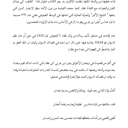
فانه خطبها من والدها لكنها رفضت الاقتران به. يجر الكاتب علوان هذا ‘ القطب’ كي يتبادل
القبل والغمزات مع الفتاة نظام كلما سنحت الفرصة من دون الأخذ بنظر الاعتبار السن التي
بلغها ” الشيخ الأكبر” والمنزلة العالية التي احتلها في الوسط التصوفي، ففي عام ١١٩٧ حسبما
تذكره عداس أيقن ابن عربي وهو ما زال في الأندلس بانه خاتم الاولياء المحمديين!
عند إقامته في دمشق تأتيه رسالة من والد نظام ( المتوفى عام 1212 في حين أن عام نظم
الديوان هو 1214) يعاتبه فيها على ذكر اسم ابنته في قصائد الديوان وكيف ان ذلك الحق بِه
العار فاضطُر الى الهجرة الى بغداد مع نظام!
في أكثر من قصيدة في ترجمان الأشواق يشير ابن عربي الى نظام التي كانت انذاك تقيم ببغداد
بعد موت والدها وعمتها اذ سكنت في بيت مخصص للنساء العازبات المتفرغات للعبادة وهذا
ما يؤكد ان قصائد الديوان كتبت خلال فترة إقامته في دمشق:
أحٓبُّ بلاد الله لي بعد طيبة ومكةَ والاقصى مدينة بغدانِ
فقد سكنتها من بُنيّات فارسٍ لطيفة إيماءٍ مريضة أجفانِ
تُحَيّي فتُحيي من أماتت بلحظها فجاءت بحسنى بعد حُسن وإحسانِ