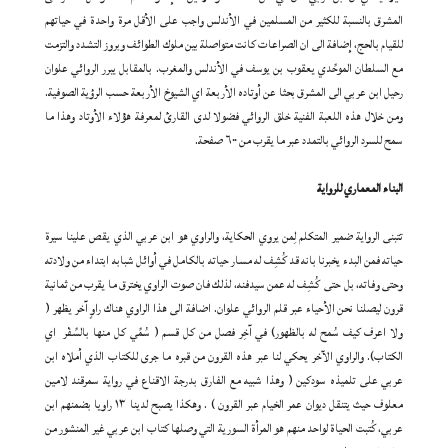
المشرق بالنسبة للكثير من المسلمين في الأندلس واجب على الأقل مرة واحدة في حياتهم
للقيام بالحج، إضافة الى ان الصراعات كانت متواصلة بين ملوك الطوائف وبروز التشدد والتزمت
مع السلطان الموحِّدي يعقوب بن يوسف في الأندلس والمغرب. بالمقابل يبرر الروائي علوان
رحيل ابن عربي الى المشرق بحثا عن أوتاده الأربعة اي الشيوخ الأربعة حسب الرؤية الصوفية.
ومن خلال هذه اللعبة الفنية خلق الروائي فضولا لدى القارئ لمعرفة هؤلاء الأوتاد وهذا ما
سمح للسرد الروائي بالتمدد عبر ما يقرب من ٦٠٠ صفحة.
البناء المعماري للرواية
تتبنى الرواية ضمير المتكلم لِمن يروي الحكاية، والراوي هو ابن عربي الذي يقص علينا سيرة
حياته فمن البدء يخبرنا بانه قد كُشِف له مسار حياته بالكامل في أوائل شبابه ابتداء من ولادته
وحتى وفاته، بل حتى كُشِف له عمن سيدفنه، لذلك فان صوت الراوي يخترق ما يقرب من ثمانية
قرون ليصلنا نحن الأحياء عبر قلم الروائي علوان. اضافة الى هذا الراوي هناك راوٍ آخر يظهر (
ولا اعرف كيف سُمح له بالظهور) في آخِر فصل من كل قسم ( سُمِّي كل منها بالسِّفْر اي
الكتاب). والراوي الآخر يحكي لنا عبر هذه القرون من قبره ما جرى للكتاب الذي أملاه ابن
عربي على تلميذه سودكين ( وهذا شبيه مع الفارق بدرجة الاقناع في رواية سمرقند لامين
معلوف حيث يتنقل ديوان عمر الخيام عبر القرون ) . وهكذا يصبح لدينا ١٣ راويا بضمنهم ابن
عربي، كُتبت الحياة لواحد منهم هو المرأة السورية التي وصلها كتاب ابن عربي غير المنشور من