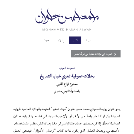
سيرة
كتب
إعلام
بحوث
العودة إلى قراءات نقدية في موتٌ صغير
صحيفة العرب
رحلات صوفية تعري خبايا التاريخ
ممدوح فرّاج النّابي
باحث وأكاديمي مصري
يبدو عنوان رواية السعودي محمد حسن علوان “موت صغير” المتوجة بالجائزة العالمية للرواية
العربية البوكر لهذا العام، واحدًا من الألغاز أو الألاعيب السردية التي خلت منها الرواية، فمدلول
العنوان لا يتحقّق إلا في منتصفها حيث رحلة الإمام إلى مكة وهناك التقى بنظام ابنة شيخه زاهر
الأصفهاني، ويحدث العشق الذي يكون نتاجه كتاب “ترجمان الأشواق”، فيضحي العشق