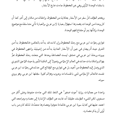
باستثناء الوحدة الأولى وهي عن المخطوط جاءت خارج الأسفار.
ويختتم المؤلف كلّ سفر من الأسفار بحكاية من المخطوط، وانتقاله من مكان إلى آخر. كما أن
كل وحدة من الوحدات يتصدرها استهلال بعبارة لابن عربيّ، والعبارة تأتي متناسقة مع موضوع
الوحدة، وكأنّها رمز أو مفتاح لفهم الوحدة.
تتوازى رحلات ابن عربي مع رحلة المخطوط وإن كانت قد بدأت بالعكس؛ فالمخطوط بدأ من
الشرق حيث أذربيجان في حين أن الأسفار العادية بدأت من إشبيلية، وانتهى المخطوط في
بيروت ورحلة ابن عربي في دمشق. ليست المصادفة وحدها التي جعلت رحلة المخطوط تمرُّ
بهزائم وانتكاسات حدثت في العالم الإسلامي وصولاً إلى النكبة السُّورية حيث اللاجئ السّوري
الذي وصل إليه المخطوط من أخيه، بل هي تتوازى مع الوقائع التي حدثت في رحلات ابن عربي
نفسه، فالعالم الإسلامي مُنِي بانقسامات وحروب وهزائم كثيرة سجّلها ابن عربي وهو يروي
سيرته.
واحدة من جماليات رواية “موت صغير” هي اللغة تلك التي جاءت متنوعة وعلى أكثر من
مستوى. لكن الشيء المؤسف حقيقة أنه غابت عن المؤلف الإشارة إلى مصادره ومراجعه التي
اعتمد عليها في كتابة سيرة ابن عربي، فالمادة متوفرة ومصادرها متعدِّدة، لذلك كان من باب
أولى أن يذكر مصادره.