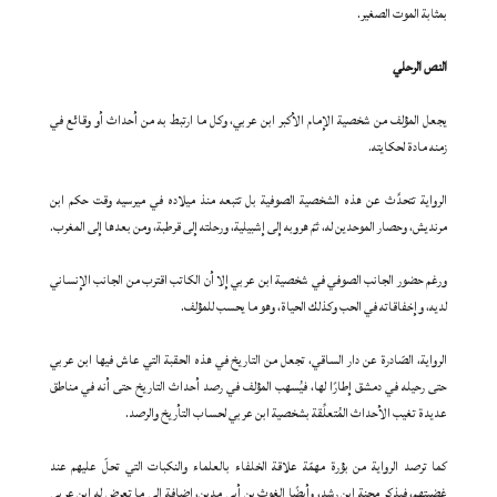
بمثابة الموت الصغير.
النص الرحلي
يجعل المؤلف من شخصية الإمام الأكبر ابن عربي، وكل ما ارتبط به من أحداث أو وقائع في
زمنه مادة لحكايته.
الرواية تتحدَّث عن هذه الشخصية الصوفية بل تتبعه منذ ميلاده في ميرسيه وقت حكم ابن
مرنديش، وحصار الموحدين له، ثمّ هروبه إلى إشبيلية، ورحلته إلى قرطبة، ومن بعدها إلى المغرب.
ورغم حضور الجانب الصوفي في شخصية ابن عربي إلا أن الكاتب اقترب من الجانب الإنساني
لديه، وإخفاقاته في الحب وكذلك الحياة، وهو ما يحسب للمؤلف.
الرواية، الصّادرة عن دار الساقي، تجعل من التاريخ في هذه الحقبة التي عاش فيها ابن عربي
حتى رحيله في دمشق إطارًا لها، فيُسهب المؤلف في رصد أحداث التاريخ حتى أنه في مناطق
عديدة تغيب الأحداث المُتعلِّقة بشخصية ابن عربي لحساب التأريخ والرصد.
كما ترصد الرواية من بؤرة مهمّة علاقة الخلفاء بالعلماء والنكبات التي تحلّ عليهم عند
غضبتهم، فيذكر محنة ابن رشد، وأيضًا الغوث بن أبي مدين، إضافة إلى ما تعرض له ابن عربي