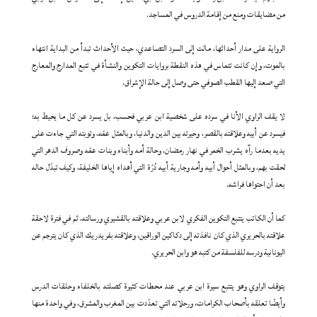
من مضايقات ومنع من إقامة الدروس في المساجد.
الرواية على مدار أحداثها، مالت إلى السرد التصاعدي، حيث الأحداث تبدأ من البداية انتهاء
بالموت، وإن كانت تتماس في هذه النقطة بروايات التكوين والنشأة في تتبع المدارج والمعارج
التي صعد إليها القطب الصوفي حتى وصل إلى حالة الإشراق.
لا يقف الراوي الأنا في سرده على شخصية ابن عربي فحسب، بل يسرد عن كل ما يحيط به؛
فيسرد عن أبيه وعلاقته بالقصر، وحيرته بين الدين والدنيا، وبالمثل عمّه، وتوبته التي جاءت على
يديه بعدما رآه يشرب الخمر في نهار رمضان، وحالة أمه وأبناء وبنات عمّه وصروف الدهر التي
لحقت بهم، وبالمثل أحوال أبيه وأمه وجارية أبيه دُرّة التي أهداه إياها الخليفة، وكيف تبدّل حاله
بعد أن احتواها فراشه.
كما أن الكاتب يتتبع التكوين الفكري لابن عربي وعلاقته بالقشيري ورسالته، ثم في فترة لاحقة
علاقته بالحريري الذي كان نافذته إلى دكاكين الوراقين، وعلاقته بفريدريك الذي كان يترجم عن
اليونانية ودرسه للفلسفة من كتبه هو وابن الحريري.
يتوقف الراوي وهو يتتبع سيرة ابن عربي عند محطات كثيرة كصلته بالخلفاء وحلقات الدرس
وأيضًا تعلقه بأصحاب الكرامات، ورحلاته التي تعدّدت بين المغرب والمشرق، وفي واحدة منها