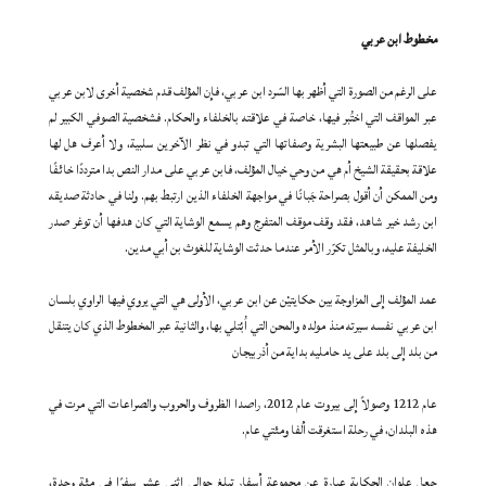
مخطوط ابن عربي
على الرغم من الصورة التي أظهر بها السّرد ابن عربي، فإن المؤلف قدم شخصية أخرى لابن عربي
عبر المواقف التي اختُبر فيها، خاصة في علاقته بالخلفاء والحكام. فشخصية الصوفي الكبير لم
يفصلها عن طبيعتها البشرية وصفاتها التي تبدو في نظر الآخرين سلبية، ولا أعرف هل لها
علاقة بحقيقة الشيخ أم هي من وحي خيال المؤلف، فابن عربي على مدار النص بدا مترددًا خائفًا
ومن الممكن أن أقول بصراحة جَبانًا في مواجهة الخلفاء الذين ارتبط بهم. ولنا في حادثة صديقه
ابن رشد خير شاهد، فقد وقف موقف المتفرج وهم يسمع الوشاية التي كان هدفها أن توغر صدر
الخليفة عليه، وبالمثل تكرّر الأمر عندما حدثت الوشاية للغوث بن أبي مدين.
عمد المؤلف إلى المزاوجة بين حكايتيْن عن ابن عربي، الأولى هي التي يروي فيها الراوي بلسان
ابن عربي نفسه سيرته منذ مولده والمحن التي اُبْتلي بها، والثانية عبر المخطوط الذي كان يتنقل
من بلد إلى بلد على يد حامليه بداية من أذربيجان
عام 1212 وصولاً إلى بيروت عام 2012، راصدا الظروف والحروب والصراعات التي مرت في
هذه البلدان، في رحلة استغرقت ألفا ومئتي عام.
جعل علوان الحكاية عبارة عن مجموعة أسفار تبلغ حوالي إثني عشر سفرًا في مئة وحدة،