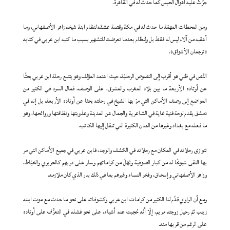
جرَّتْ عليه أهوال الحبس كما حدث له في القاهرة.
ومن المحطات المهمّة ما حدث له في مكة وقصة عشقه لنظام ابنة شيخه زاهر الأصفهاني، وما
أعقبه من آلام ليس له فقط بل ولنظام بعدما تعرضت للتشهير بسبب ما كتبه ابن عربي في كتابه
«ترجمان الأشواق».
النَّص في ظني هو أقرب إلى النصوص الرحليّة، حيث اعتمد المؤلف وهو يتتبع رحلة ابن عربي بحثًا
عن أوتاده الأربعة ما بين بلاد المغرب والمشرق، على الوصف، فمال السرد في الكثير من
المواضع إلى وصف الأماكن التي مرّ بها الشيخ في رحلته بحثا عن أوتاده الأربعة، بل إنه في
دمشق يقدم لوحة فنية غاية في الشاعرية والجمال عن المدينة وعذوبتها ونظافتها وروائحها، وهو
ما فعله مع بغداد وغيرها من المدن الكثيرة التي تنقل إليها الكاتب.
تتوازى رحلاته في المكان مع رحلاته في الكشف والوجد، فابن عربي في جميع الأماكن التي مر
بها التقى شيوخًا له من كبار الصوفية ونَهَلَ من كراماتهم وسار على دربهم كالحريري والخيّاط،
وزاهر الأصفهاني وإسحاق، وفخر النساء وغيرهم بما في ذلك بدر الذي كان ملازمه.
ومع أن الراوي قدَّم لنا الكثير من كرامات ابن عربي وكشوفاته على نحو ما حدث مع موت ابنته
زينب ثمّ رحيل زوجته مريم، إلّا أنّه حُجبت عنه أشياء، على نحو فشله في التعرُّف على أوتاده
على الرغم من قربها منه.