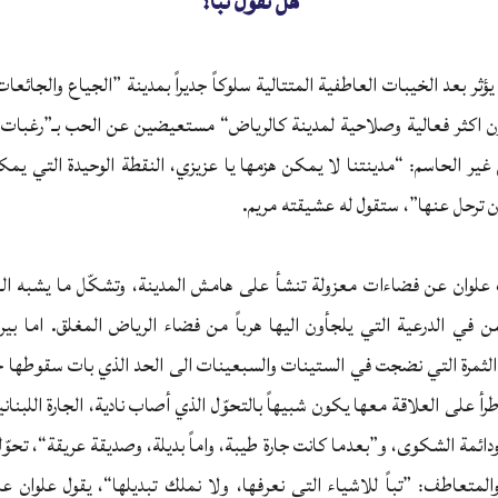
هل نقول تباً؟
ر بعد الخيبات العاطفية المتتالية سلوكاً جديراً بمدينة ”الجياع والجائعات
ن اكثر فعالية وصلاحية لمدينة كالرياض“ مستعيضين عن الحب بـ”رغبات
ل غير الحاسم: “مدينتنا لا يمكن هزمها يا عزيزي، النقطة الوحيدة التي ي
ترحل عنها”، ستقول له عشيقته مريم.
لوان عن فضاءات معزولة تنشأ على هامش المدينة، وتشكّل ما يشبه الهجر
ن في الدرعية التي يلجأون اليها هرباً من فضاء الرياض المغلق. اما بيرو
الثمرة التي نضجت في الستينات والسبعينات الى الحد الذي بات سقوطها حتم
طرأ على العلاقة معها يكون شبيهاً بالتحوّل الذي أصاب نادية، الجارة اللبنان
ودائمة الشكوى، و”بعدما كانت جارة طيبة، واماً بديلة، وصديقة عريقة“، تحوّ
المتعاطف: ”تباً للاشياء التي نعرفها، ولا نملك تبديلها“، يقول علوان ع