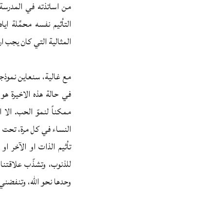
من اساتذته في المدرسة، 
التأثيم نفسه محمِّلة ا
المثالية التي كان يجب ان
مع غالية، سنعاين نموذجاً 
في حالة هذه الاخيرة ه
ممكناً لنموّ الحب. الا 
النساء في كل مرة، تحت و
تأثيم الذات او الآخر او 
للذنوب، وتشذّب علاقتنا
وحدها نحو الله، وتنفضني ع