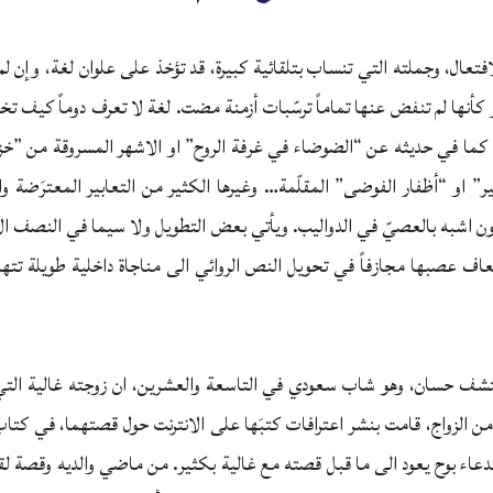
افتعال، وجملته التي تنساب بتلقائية كبيرة، قد تؤخذ على علوان لغة، وإن ل
 كأنها لم تنفض عنها تماماً ترسّبات أزمنة مضت. لغة لا تعرف دوماً كيف تخ
كما في حديثه عن “الضوضاء في غرفة الروح” او الاشهر المسروقة من ”خزانة
” او “أظفار الفوضى” المقلّمة… وغيرها الكثير من التعابير المعترَضة وا
كون اشبه بالعصيّ في الدواليب. ويأتي بعض التطويل ولا سيما في النصف الاو
ف عصبها مجازفاً في تحويل النص الروائي الى مناجاة داخلية طويلة تته
شف حسان، وهو شاب سعودي في التاسعة والعشرين، ان زوجته غالية التي
ن الزواج، قامت بنشر اعترافات كتبَها على الانترنت حول قصتهما، في كت
عاء بوح يعود الى ما قبل قصته مع غالية بكثير. من ماضي والديه وقصة لقاء