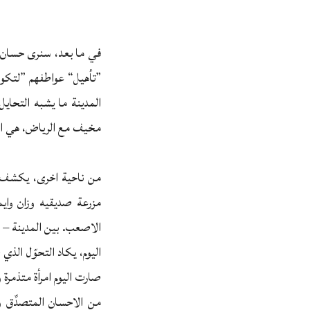
في ما بعد، سنرى حسان يؤث
”تأهيل“ عواطفهم ”لتكو
المدينة ما يشبه التحاي
مخيف مع الرياض، هي ان 
من ناحية اخرى، يكشف ع
مزرعة صديقيه وزان وايم
الاصعب. بين المدينة – 
اليوم، يكاد التحوّل الذي 
صارت اليوم امرأة متذمرة 
من الاحسان المتصدِّق و