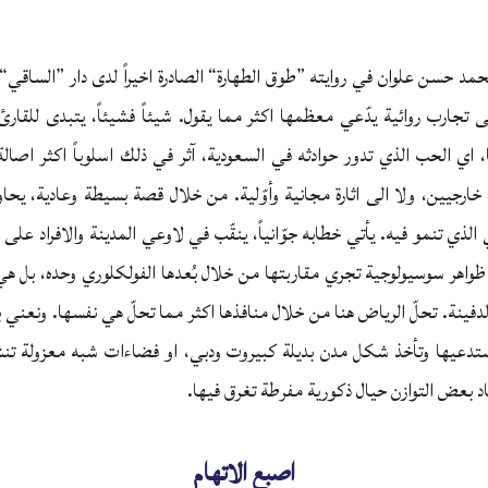
محمد حسن علوان في روايته ”طوق الطهارة“ الصادرة اخيراً لدى دار ”الساقي“،
 تجارب روائية يدّعي معظمها اكثر مما يقول. شيئاً فشيئاً، يتبدى للقار
اي الحب الذي تدور حوادثه في السعودية، آثر في ذلك اسلوباً اكثر اصال
خارجيين، ولا الى اثارة مجانية وأوّلية. من خلال قصة بسيطة وعادية، يحا
ي الذي تنمو فيه. يأتي خطابه جوّانياً، ينقّب في لاوعي المدينة والافراد على 
واهر سوسيولوجية تجري مقاربتها من خلال بُعدها الفولكلوري وحده، بل ه
دفينة. تحلّ الرياض هنا من خلال منافذها اكثر مما تحلّ هي نفسها. ونعني با
تستدعيها وتأخذ شكل مدن بديلة كبيروت ودبي، او فضاءات شبه معزولة تنش
اد بعض التوازن حيال ذكورية مفرطة تغرق فيها.
اصبع الاتهام