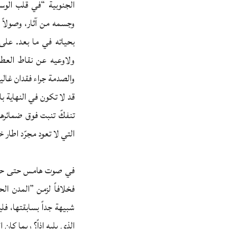
الجنوبية “في قلب الوس
وجسمه من آثار، وصولاً الى
بحياته في ما بعد. على
ولاوعيه عن نقاط العطب 
والصدمة جراء فقدان غالي
قد لا تكون في النهاية با
تنفكّ تنبت فوق ضمائرهم 
التي لا تعود مجرّد اطار
في صوت هامس حتى حدود ا
فخلافاً لزمن ”المدن ال
شبيهة جداً بسابقتها، فلي
الذي يليه اذاً؟ ربما كان