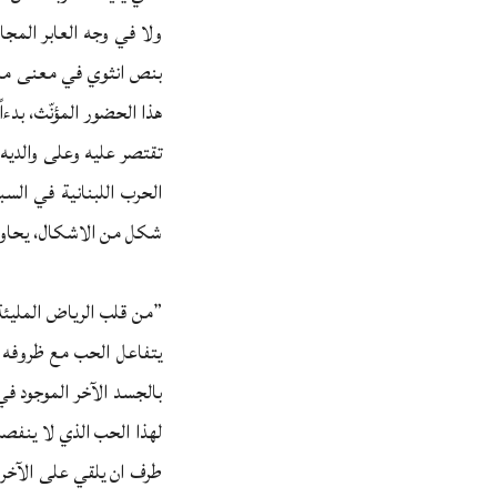
ولا في وجه العابر المجاو
بنص انثوي في معنى من ال
هذا الحضور المؤنّث، بدءاً
تقتصر عليه وعلى والديه
الحرب اللبنانية في الس
شكل من الاشكال، يحاولون
”من قلب الرياض المليئة
يتفاعل الحب مع ظروفه ا
بالجسد الآخر الموجود ف
لهذا الحب الذي لا ينفصل 
طرف ان يلقي على الآخر ت