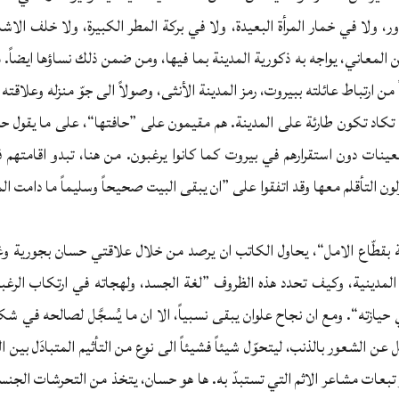
ر، ولا في خمار المرأة البعيدة، ولا في بركة المطر الكبيرة، ولا خلف الاشار
معاني، يواجه به ذكورية المدينة بما فيها، ومن ضمن ذلك نساؤها ايضاً. م
 من ارتباط عائلته ببيروت، رمز المدينة الأنثى، وصولاً الى جوّ منزله وعلاقته ب
 تكاد تكون طارئة على المدينة. هم مقيمون على ”حافتها“، على ما يقول 
بعينات دون استقرارهم في بيروت كما كانوا يرغبون. من هنا، تبدو اقامتهم
 التأقلم معها وقد اتفقوا على ”ان يبقى البيت صحيحاً وسليماً ما دامت ا
 بقطّاع الامل“، يحاول الكاتب ان يرصد من خلال علاقتي حسان بجورية وغ
لمدينية، وكيف تحدد هذه الظروف ”لغة الجسد، ولهجاته في ارتكاب الرغبا
ي حيازته“. ومع ان نجاح علوان يبقى نسبياً، الا ان ما يُسجَّل لصالحه ف
عن الشعور بالذنب، ليتحوّل شيئاً فشيئاً الى نوع من التأثيم المتبادَل بين
بعات مشاعر الاثم التي تستبدّ به. ها هو حسان، يتخذ من التحرشات الجنسي