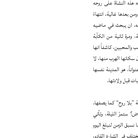
 هذه النشأة على روحه
ومن بعدها غالية، انتهاءً
سه، ان يبحث في ماضيه
 ومرة ثانية من الكآبة
 والمحبين، كاشفاً انها
ل سكانها الهرب منها، لا
اناً، هو المدينة نفسها
ات قبل ولادتها.
 ”بلا روح“ كما يصفها.
؟ ستمرّ الليلة، وتأتي
 نسبق الزمن لنبلغ اليوم
مختلف في الشارع القادم،