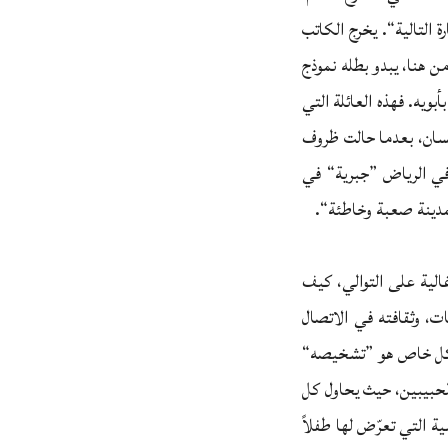
ة التالية“. يخرج الكاتب
ن هنا، يبدو بطله نموذج
أبويه. فهذه العائلة التي
حسان، بعدما حالت ظروف
 في الرياض ”جبرية“ في
لمدينة صعبة وخاطئة“.
الية على التوالي، كيف
ت، وثقافته في الاتصال
ي شكل خاص هو ”تشخيصه“
 الحبيبين، حيث يحاول كل
ة التي تعرّض لها طفلاً