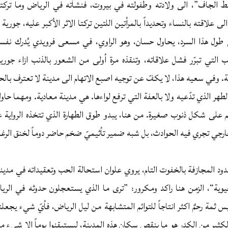
ط الجاف”، الى ولادته وطفولته في بيروت، فنشأته في الرياض وما تركته
 علاقته بالنساء وتحديداً بالمرأتين اللتين تركتا الاثر الأكبر عليه، جورية 
 طول هذا السرد، يحاول حسان، وهو الراوي، في مسعى فرويدي يُدرك نف
التي تبرّر فشل علاقاته، وتنقذه مرة أولى من الشعور بالذنب ازاء جورية،
ة. وفي سعيه هذا، لا يكفّ عن توجيه اصبع الاتهام الى مدينة لا تعترف بالحب
لطهر الذي تدّعيه ولا بالعفة التي ترفع لواءها. هي مدينة معادية. ومهما حاو
على شكل ذنوب صغيرة. من هنا، يبدو طوق الطهارة الذي تتخذه الرواية عنو
 خارجي تجري فيه الحوادث، بل شبه ضمير تأثيميّ ضخم حاضر دوماً لخنق الرغب
لمجازفة بالخفوت التام، يروي علوان استحالة الحب وتعقيداته في مدينة
حيوية“، الزمن هنا راكد ومكرور: ”ترى ما الذي يستعجلون حدوثه في الرياض
س ثمة رحمٌ اكثر انتاجاً للتوائم المتشابهة من ليل الرياض، فأيّ شيء يجعلنا
 الكثير من الكدر هو ما ينقص سكان هذه المدينة، ليستيقنوا يوماً الا شيء 