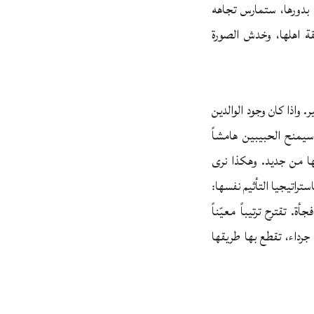
ي بدورها، ستمارس تجاهه
قة اهلها، وخدش الصورة
. واذا كان وجود الوالدين
يمنح الحبيبين هامشاً
جها من جديد. وهكذا نرى
راتيجيا التأثيم نفسها:
. تقترح ترتيباً معيّناً
رداء، تقطع بها طريقها