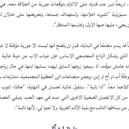
ذريعةً تبرر عدم قدرته على الالتزام بتوقّعات جورية من العلاقة معه. ه
ياه مسؤولية ”تشويه احلامها، واستهداف جسدها، وتحريضها على خذلان ث
 يجيء عليها حبها الاول، وفارسها المنتظر“.
قد يبدو مختلفاً في البداية، قبل ان يتّضح انها ليست الا جورية مؤجَّلة لا غير
و الذي يشكل الرادع المجتمعي الاساس، فإن غياب الاب عن حياة غالية س
انه هامش موقّت، اذ سيعود زوجها السابق ليهدد بسلبها ابنها في حال زوا
طأة أب او أخ او إبن، يرجعن منصاعات الى الحظيرة المجتمعية، متدرّعات باست
كلاهما معاً. ”انا زانية“، ستقول غالية لحسان في النهاية: ”هكذا، تتوب فجأة
 من كل الاغصان الصغيرة الاخرى التي نمت في عهد الحب، وتبقي العصا ج
ن بساطها التائب مع بقية الآثام الغزيرة، ولا تعود لي، لأنها تائبة“.