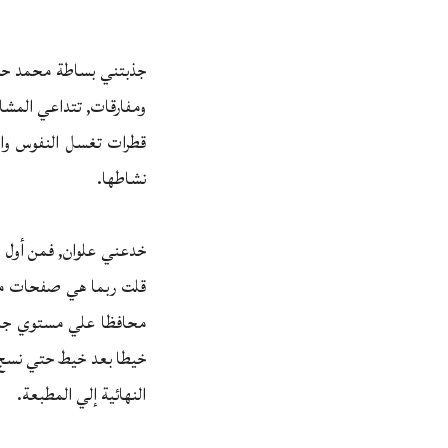
جذبتني بساطة محمد حسن ع
ومفارقات‏,‏ تتداعي المشا
قطرات تغسل النفوس وال
نشاطها.
خدعني علوان, فمن أول سط
قلت ربما هي صفحات معد
محافظا علي مستوي جاذب
خيطا بعد خيط حتي نسج ر
النهائية إلي المطبعة.