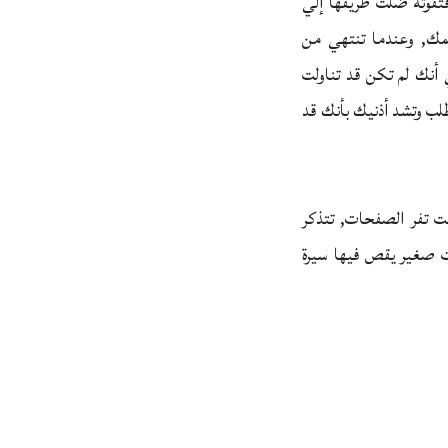
فتفوتة ضلت طريقها إلي
ك, وعندما تنتهي من
أنك لم تكن قد تناولت
طلب وتشد أذنيك بأنك قد
أنت تفر الصفحات, تتذكر
وت صغير يقص فيها سيرة