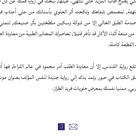
حتي يصرخ طالبا المزيد حتي تنتهي. حينها, تبحث في زوايا فمك عن كل 
تلهفة, تمصمص شفاهك وتكحت أثر الحلوي بأسنانك من علي أعتاب فم
دمة الطبق الخالي إلا من شوكة وسكين ملطختين بأثر صنيعك, تتمني 
من متعة أثناء الأكل قد تأخر قليلا, تحاصرك المحاذير الطبية من معاودة ال
القطعة كاملة.
تقع رواية القندس, إلا أن معاودة الطلب أمر محمود في عالم القراءة, فها 
غلق الكتاب في حبور وتمد يدك إلي رواية جديدة لنفس المؤلف بعنوان م
ربي, ممنيا نفسك بمعرض حلويات فريد الطراز.