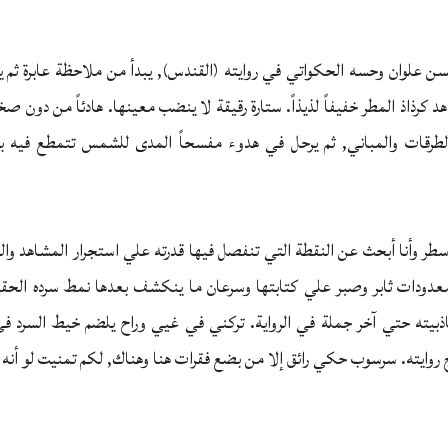
لوان وحسه الحكواتي في روايته‏ (‏القندس‏),‏ يبدأ من ملاحظة عابرة ثم 
هد كرذاذ المطر خفيفاً لذيذا‏ً. ستارة رقيقة لا ينضب معينها. هادئاً من دون ص
طرقات والمباني, ثم يرحل في هدوء مفسحاً المدى للشمس تتمطع فيه ب
ر وأنا أبحث عن النقطة التي تنفصل فيها قدرته علي استجرار المشاهد وال
ودات ثابر وصبر علي كتابتها وسرعان ما ينكشف بعدها نمط سرده الحق
يته حتي آخر جملة في الرواية. تركني في غيي وراح يلضم خيط السرد في 
وايته. سرسوب حكي رائق إلا من بضع فقرات هنا وهناك, لكم تمنيت لو أنه 