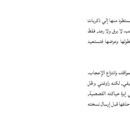
يستطرد منها إلي ذكريات
خب. لا برق ولا رعد, فقط
طولها وعرضها فتستعيد
مواقف وانتزاع الإعجاب.
يقي, لكنه راوغني وظل
إبرة حياكته القصصية,
حذفها قبل إرسال نسخته