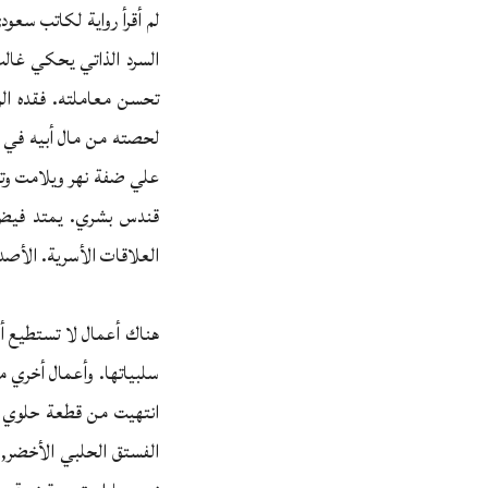
لم أقرأ رواية لكاتب سعو
السرد الذاتي يحكي غالب
تحسن معاملته. فقده الرا
لحصته من مال أبيه في س
علي ضفة نهر ويلامت وتأمل
قندس بشري. يمتد فيض الس
العلاقات الأسرية. الأصدق
هناك أعمال لا تستطيع أن
سلبياتها. وأعمال أخري م
انتهيت من قطعة حلوي دم
الفستق الحلبي الأخضر, 