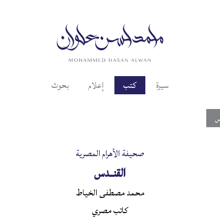
سيرة
كتب
إعلام
بحوث
س
صحيفة الأهرام المصرية
القنــدس
محمد مصطفى الخياط
كاتب مصري