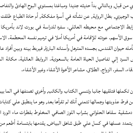
دي من قبل, وبالتالي بدأ حديثه جديدا ومباغتا بمستوي البوح الهادئ والتفاص
 الوجيزي, بطل الرواية, عن نشأته في أسرة مفككة, أم حادة الطباع طلقت 
بط الاجتماعي مع محيطه العائلي. سفره للدراسة في بورت لاند بأمريكا وع
وق الأسهم. عودته للإقامة في أمريكا أملا في ترميم نفسه المحطمة. الا
ه حيوان القندس, بجسده المترهل وأسنانه البارزة, فيربط بينه وبين أفراد ع
رد إلي تفاصيل الحياة العامة بالسعودية. الروابط العائلية. مكانة المرأ
اء. السفر. الزواج. الطلاق. مشاعر الأخوة الأشقاء وغير الأشقاء.
 تكملها فتلقيها جانبا وتنسي الكتاب والكاتب, وأخري تصنفها في الما بين
ن فرط عذوبتها وجمالها تتمني أنك لم تقرأها بعد, وهو ما ينطبق علي كتابا
شقية سقاها الحلواني بشراب اللوز الصافي المخلوط بقطرات ماء الورد البل
يتمدد عسلها في كسل علي طبق شاهق البياض, يقدمها بابتسامة أطعم من 