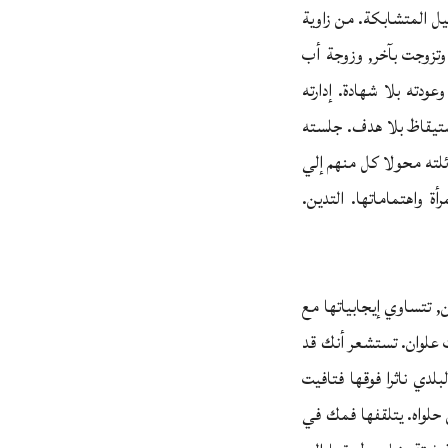
يل المتشابكة. من زاوية
وتزوجت بآخر, وزوجة أب
ودته بلا شهادة. إدارته
ستيقاظ بلا هدف. جلسته
ائلته محولا كل منهم إلي
ة واهتماماتها. التدين.
, تتساوي إيجابياتها مع
ت علوان. تستشعر أنك قد
دي ناثرا فوقها فتافيت
حلواه. يتلقفها فمك في