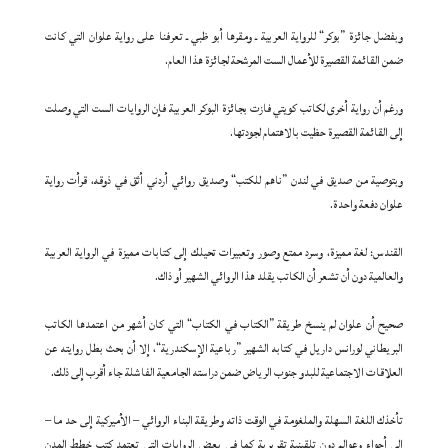
وبفضل جائزة ”بوكر“ للرواية العربية ـ ومقرها أبو ظبي ـ تعرفنا على رواية علوان التي كانت
ضمن القائمة القصيرة للأعمال الست المرشحة لجائزة هذا العام.
ورغم أن رواية أخرى لكاتب كويتي فازت بجائزة البوكر العربية فإن الروايات الست التي وصلت
إلى القائمة القصيرة حظيت بالاهتمام لجودتها.
وبتوصية من صديق في لندن ”ناهم للكتب“ وصديق روائي أردني أثق في ذوقه، قرأت رواية
علوان دفعة واحدة.
القندس: لغة مميزة، وسرد ممتع وصور وتعبيرات تحيلك إلى كتابات مميزة في الرواية العربية
والعالمية دون أن تشعر أن الكاتب يقلد هذا الروائي الشهير أو ذاك.
صحيح أن علوان لم ينسخ طريقة ”الكتاب في الكتاب“ التي كان أشهر من اعتمدها الكاتب
البريطاني لورانس داريل في كتابه الشهير ”رباعية الإسكندرية“، إلا أن بحث بطل روايته عن
العلاقات الاجتماعية للبدو جنوب الرياض ضمن دراسته الجامعية الفاشلة جاء أقرب إلى ذلك.
تأخذك اللغة السهلة والملغومة في الوقت ذاته وطريقة البناء الروائي – الأميركية إلى حد ما –
إلى أجواء وعوالم دون تلقينية تقريرية كما في بعض الروايات التي تعتمد كتب خطط المدن