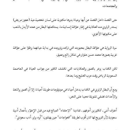
والمجتمعات.
حتى القصة داخل القصة عن أبها وحياة بدوها مكتوبة على لسان شخصية حية (عجوز مريض)
يستدر الراوي منه الحكاية في إطار علاقة إنسانية ما، يستكملها البطل من عمته الأرمل باللعب
على مكبوتها الأنثوي.
سرة الرواية هي علاقة البطل بمحبوبته التي تركته وتزوجت في بداية حياتهما وظلا على علاقة
غريبة يصورها محمد حسن علوان في شكل رائع وعميق.
لكن الكتاب يزخر بالصور والحكايات التي تكشف الكثير من جوانب الحياة في العاصمة
السعودية الرياض وقت حرب الخليج وما بعدها.
ومع أن البطل الراوي في الكتاب يدخل أحيانا في مونولوجات طويلة أحيانا، إلا أن الصور واللغة
والأحداث تضفي تشويقا محببا على النص.
أعترف أنني ـ ككثيرين أعرفهم ـ تفادينا ”الاحتفاء“ المبالغ فيه من قبل الإعلام بأعمال أدبية
سعودية لأن الترويج لها كان أقرب لطريقة ”الخواجات“ حين يهللون: ”أوه، واو، أدب سعودي“.