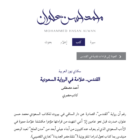
سيرة
كتب
إعلام
بحوث
العودة إلى قراءات نقدية في القندس
سكاي نيوز العربية
القندس.. علامة في الرواية السعودية
أحمد مصطفى
كاتب مصري
رغم أن رواية ”القندس“، الصادرة عن دار الساقي في بيروت للكاتب السعودي محمد حسن
علوان، صدرت قبل نحو عامين إلا أنني انتهيت من قراءتها مؤخرا مكتشفا علامة مميزة في
الأدب السعودي الذي لم يعرف عنه كثيرون من أبناء جيلي أبعد من “مدن الملح” لعبد الرحمن
منيف وربما كتاب تحول لدراما تلفزيونية (”شقة مصر الجديدة“ لغازي القصيبي).