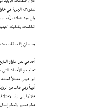
خلال صفحات الرواية دون
لمقولاته الرمزية في خلو
ولن يجد ضالته، لأنه لم
الكلمات وتفكيك الترميزات
وما عليّ إذا ما قلت معت
أَجِد في نص علوان البدي
تخلو من الأحداث التي ه
ابن عربي مدخلاً لمادته ا
أدبياً وفِي قالب فن الرو
خلالها إلى نبذ الإختلا
عالم صغير والعالم إنسان ك