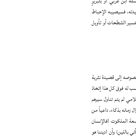
ة ابن عربي أو بتبريرٍ
قيدته، فسيصيبه الإحباط
فسير الشطحات أو تأويل
 نصوصه إلى قصيدة نثرية
ب له فوق كل هذا إتخاذ
لامي لم يتم تناول سيرهم
 زمانه بذكاء، داعياً من
سعة الملكوت (فالإنسان
تي باللين) وأن (ديننا هو