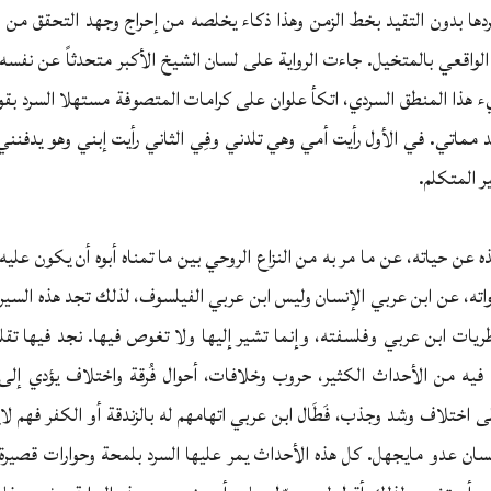
دها بدون التقيد بخط الزمن وهذا ذكاء يخلصه من إحراج وجهد التحقق من
واقعي بالمتخيل. جاءت الرواية على لسان الشيخ الأكبر متحدثاً عن نفسه 
ء هذا المنطق السردي، اتكأ علوان على كرامات المتصوفة مستهلا السرد بقوله
د مماتي. في الأول رأيت أمي وهي تلدني وفِي الثاني رأيت إبني وهو يدفنني
ر المتكلم.
عن حياته، عن ما مر به من النزاع الروحي بين ما تمناه أبوه أن يكون عليه 
اته، عن ابن عربي الإنسان وليس ابن عربي الفيلسوف، لذلك تجد هذه السير
يات ابن عربي وفلسفته، وإنما تشير إليها ولا تغوص فيها. نجد فيها تقلب
فيه من الأحداث الكثير، حروب وخلافات، أحوال فُرقة واختلاف يؤدي إلى
 اختلاف وشد وجذب، فَطَال ابن عربي اتهامهم له بالزندقة أو الكفر فهم لا
نسان عدو مايجهل. كل هذه الأحداث يمر عليها السرد بلمحة وحوارات قصي