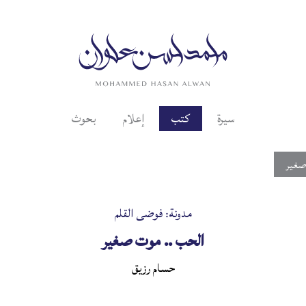
سيرة
كتب
إعلام
بحوث
 صغير
مدونة: فوضى القلم
الحب .. موت صغير
حسام رزيق