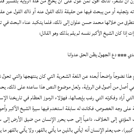
 أن تشعر، لذلك أقول لمن عوّل على أن يخرج من هذه الرواية بتفسير فلسف
اته وتجليه أو من يبحث فيها عن حقيقة ذلك القول عنه أو ذاك القول عن ع
 يتطرق من خلالها محمد حسن علوان إلى ذلك، فلما يتكبد عناء البحث في ت
 إذا كان الشيخ الأكبر نفسه لم يقم بذلك وهو القائل:
قدي *** دع الجهول يظن الحق عدوانا
ع هذا نضوجاً واضحاً أبعده عن اللغة الشعرية التي كان ينتهجها والتي تحول
ي أصل من أصول فن الرواية، ولعل موضوع النص هذا ساعده على ذلك. يحس
لتي أراد وفكرته التي رغب بإيصالها، فهؤلاء الرموز العظام في تاريخنا الإس
اية على وجه الخصوص، فكانت له سابقة استخدم فيها سيرة الشيخ الأكبر وأحوال
ف المؤدي إلى الخلاف، داعياً إلى حب يحرر الإنسان من ضيق الأرض إلى 
بير)، حب يعلم الإنسان أنه (يأتي باللين ما يأتي بالقهر، ولا يأتي بالقهر ما يأ