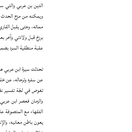
الدين بن عربي والتي سر
ويمكنه من مزج الحدث ال
مماته، وحتى يقبل القاري
برزخ قبل ولادتي وآخر بع
عقبة منطقية السرد بضمي
تحدثت سيرة ابن عربي هذه 
عن سفره وترحاله، عن خلو
تغوص في لجّة تفسير نظر
والزمان فعصر ابن عربي 
الفقهاء مع المتصوفة على
يعون باطن معانيه، والإ