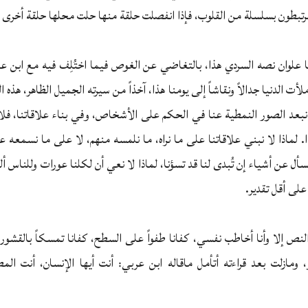
رتبطون بسلسلة من القلوب، فإذا انفصلت حلقة منها حلت محلها حلقة أخرى 
ا علوان نصه السردي هذا، بالتغاضي عن الغوص فيما اختُلِف فيه مع ابن ع
أت الدنيا جدالاً ونقاشاً إلى يومنا هذا، آخذاً من سيرته الجميل الظاهر، هذه 
 نبعد الصور النمطية عنا في الحكم على الأشخاص، وفي بناء علاقاتنا، فل
. لماذا لا نبني علاقاتنا على ما نراه، ما نلمسه منهم، لا على ما نسمعه ع
سأل عن أشياء إن تُبدى لنا قد تسؤنا، لماذا لا نعي أن لكلنا عورات وللناس ألس
 على أقل تقدير.
النص إلا وأنا أخاطب نفسي، كفانا طفواً على السطح، كفانا تمسكاً بالقشو
 ومازلت بعد قراءته أتأمل ماقاله ابن عربي: أنت أيها الإنسان، أنت الم