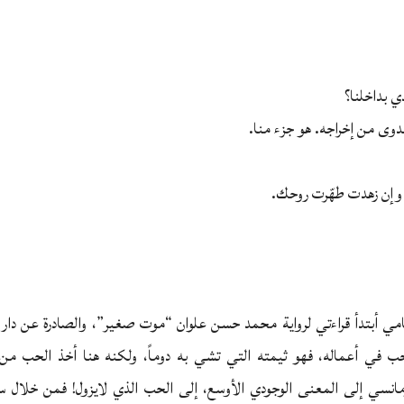
ي بداخلنا؟
جدوى من إخراجه. هو جزء منا.
وإن زهدت طهّرت روحك.
سامي أبتدأ قراءتي لرواية محمد حسن علوان “موت صغير”، والصادرة عن دار 
ب في أعماله، فهو ثيمته التي تشي به دوماً، ولكنه هنا أخذ الحب من 
انسي إلى المعنى الوجودي الأوسع، إلى الحب الذي لايزول! فمن خلال س