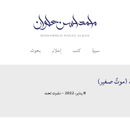
سيرة
كتب
إعلام
بحوث
ة (موتٌ صغير)
8 يناير، 2022 – نشرت تحت