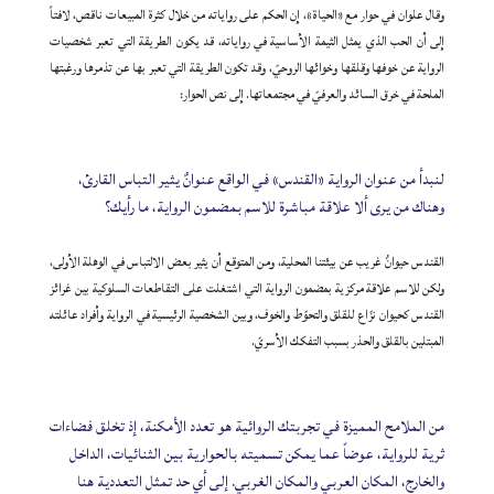
وقال علوان في حوار مع «الحياة»، إن الحكم على رواياته من خلال كثرة المبيعات ناقص، لافتاً
إلى أن الحب الذي يمثل الثيمة الأساسية في رواياته، قد يكون الطريقة التي تعبر شخصيات
الرواية عن خوفها وقلقها وخوائها الروحيّ، وقد تكون الطريقة التي تعبر بها عن تذمرها ورغبتها
الملحة في خرق السائد والعرفيّ في مجتمعاتها. إلى نص الحوار:
لنبدأ من عنوان الرواية «القندس» في الواقع عنوانٌ يثير التباس القارئ،
وهناك من يرى ألا علاقة مباشرة للاسم بمضمون الرواية، ما رأيك؟
القندس حيوانٌ غريب عن بيئتنا المحلية، ومن المتوقع أن يثير بعض الالتباس في الوهلة الأولى،
ولكن للاسم علاقة مركزية بمضمون الرواية التي اشتغلت على التقاطعات السلوكية بين غرائز
القندس كحيوان نزّاع للقلق والتحوّط والخوف، وبين الشخصية الرئيسية في الرواية وأفراد عائلته
المبتلين بالقلق والحذر بسبب التفكك الأسريّ.
من الملامح المميزة في تجربتك الروائية هو تعدد الأمكنة، إذ تخلق فضاءات
ثرية للرواية، عوضاً عما يمكن تسميته بالحوارية بين الثنائيات، الداخل
والخارج، المكان العربي والمكان الغربي. إلى أي حد تمثل التعددية هنا