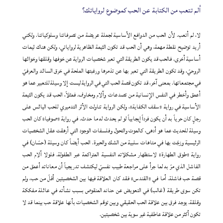
ألم تتعب من الكتابة عن الحب كموضوع لرواياتك؟
لا، لم أتعب. لأن الحب من الدوافع الأساسية لجملة عريضة من تصرفاتنا وسلوكياتنا. ولكني
أريد توضيح نقطة مهمة، وهي أن الحب قد تكون الثيمة الظاهرية لرواياتي، ولكن هناك ثيمات
أساسية أخرى. فالحب قد يكون الطريقة التي تعبر شخصيات الرواية عن خوفها وقلقها وخوائها
الروحيّ، وقد تكون الطريقة التي تعبر بها عن تذمرها ورغبتها الملحة في خرق السائد والعرفيّ
في مجتمعاتها. بمعنى آخر، قد تكون قصة الحب التي في الرواية ليست إلا وسيلة للتعبير عما هو
أعمق وأخطر في النفس الإنسانية من تصدعات وآلام ومخاوف. فمثلاً، الحب قد يكون الثيمة
الأساسية في رواية «سقف الكفاية»، ولكن الرواية تناولت الأثر التدميري للحب اليائس على
رجلٍ كان حرياً به أن يكون فرداً إيجابياً لو لم يحدث له ما حدث. في رواية «صوفيا» كان الحب
وسيلة للحديث عما هو أدهى، كالموت والتحول وفلسفات الوجود التي أرهقت عقل الشخصيات
الرئيسية وزجّت بها في متاهات سلبية من الشك والحيرة. الحب أيضاً كان وسيلة (حسّان) في
رواية «طوق الطهارة» لاستظهار مشكلاته النفسية المتراكمة عبر الطفولة. فلولا آلام الحب
الفاشل الذي مرّ به لما جرأ على مراجعة طبيب نفسيّ ليكتشف تدريجياً أن معاناته أعمق من
قصة حب فاشلة. أما في «القندس» فقد كان العلاقة فيها بين الشخصيتين أقلّ من حب، ولم
تكن سوى طريقة (غالب) في التعويض عن حنانه المنقوص بسبب نشأته في عائلة مفككة
وقلقة. يوجد فرق بين علاقة الحب الحقيقي وبين توهّم الشخصيات بأنها علاقة حب بينما قد لا
تكون أكثر من علاقة عاطفية غير سوية بين شخصيتين.