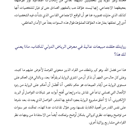
مختلّة وغير سوية بين شخصيتين كلتيهما تعاني من إشكالات اجتماعية توتّر علاقتهما
بمحيطهما الاجتماعي. إنها ليست علاقة حب بالمفهوم الصادق حتى لو خيّل للشخصيات أنها
كذلك. الذي حاولت تصويره هنا هو أن الواقع الاجتماعي القاسي الذي نشأت فيه الشخصيات،
أدى إلى تعلقها بمثل هذه العلاقة المشوّهة طوال هذه السنوات بحثاً عن الأمان العاطفي.
روايتك حققت مبيعات عالية في معرض الرياض الدولي للكتاب، ماذا يعني
لك هذا؟
هذا من فضل الله، وهو كرم وتلطف من القراء الذين منحوني الفرصة لأعرض عليهم ما كتبت.
وعلى كل حال، من المهم أن نذكر أن من اشترى الرواية لم يقرأها بعد، وبالتالي فإن الحكم على
مستوى الرواية من أرقام المبيعات هو حكم ناقص. أنا أفضّل أن أحكم على الرواية من ردود
الأفعال التي تصلني تباعاً في نقاش بناء وإيجابي أفتح أبوابه عبر شبكات التواصل أو البريد
الإلكتروني. أنا لا أغلق مشروع الرواية بمجرد الدفع بها للنشر. التواصل الذي يحدث بعد نشرها
على نفس القدر من أهمية الكتابة نفسها، ومن خلال نقاشات عدة كهذه، تمكّنت عبر سنوات
من توضيح وجهات نظري كروائي بشكل أوضح، وتمكنت أيضاً من الاستفادة من وجهات نظر
القراء في مشاريع روائية أخرى.