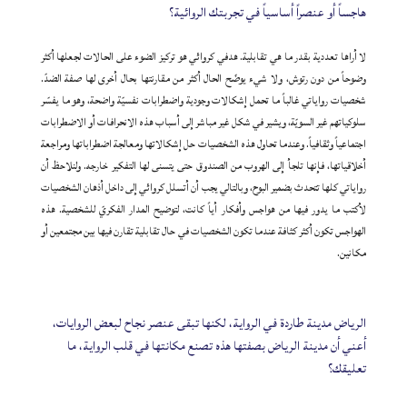
هاجساً أو عنصراً أساسياً في تجربتك الروائية؟
لا أراها تعددية بقدر ما هي تقابلية. هدفي كروائي هو تركيز الضوء على الحالات لجعلها أكثر
وضوحاً من دون رتوش، ولا شيء يوضّح الحال أكثر من مقارنتها بحال أخرى لها صفة الضدّ.
شخصيات رواياتي غالباً ما تحمل إشكالات وجودية واضطرابات نفسيّة واضحة، وهو ما يفسّر
سلوكياتهم غير السويّة، ويشير في شكل غير مباشر إلى أسباب هذه الانحرافات أو الاضطرابات
اجتماعياً وثقافياً. وعندما تحاول هذه الشخصيات حل إشكالاتها ومعالجة اضطراباتها ومراجعة
أخلاقياتها، فإنها تلجأ إلى الهروب من الصندوق حتى يتسنى لها التفكير خارجه. ولنلاحظ أن
رواياتي كلها تتحدث بضمير البوح، وبالتالي يجب أن أتسلل كروائي إلى داخل أذهان الشخصيات
لأكتب ما يدور فيها من هواجس وأفكار أياً كانت، لتوضيح المدار الفكريّ للشخصية. هذه
الهواجس تكون أكثر كثافة عندما تكون الشخصيات في حال تقابلية تقارن فيها بين مجتمعين أو
مكانين.
الرياض مدينة طاردة في الرواية، لكنها تبقى عنصر نجاح لبعض الروايات،
أعني أن مدينة الرياض بصفتها هذه تصنع مكانتها في قلب الرواية، ما
تعليقك؟