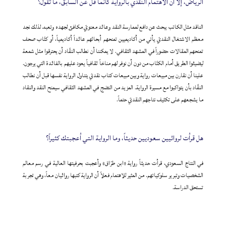
الرياض، إلا أن الاهتمام النقدي بالرواية كأنما قل عن السابق، ما تقول؟
الناقد مثل الكاتب يبحث عن دافع لممارسة النقد وعائد معنويّ مكافئ لجهده وتعبه. لذلك نجد
معظم الاشتغال النقديّ يأتي من أكاديميين تمنحهم أبحاثهم عائداً أكاديمياً، أو كتّاب صحف
تمنحهم المقالات حضوراً في المشهد الثقافي. لا يمكننا أن نطالب النقّاد أن يحترقوا مثل شمعة
ليضيئوا الطريق أمام الكتّاب من دون أن نوفر لهم مناخاً ثقافياً يعود عليهم بالفائدة التي يرجون.
علينا أن نقارن بين مبيعات رواية وبين مبيعات كتاب نقديّ يتناول الرواية نفسها قبل أن نطالب
النقّاد بأن يتواكبوا مع مسيرة الرواية. المزيد من النضج في المشهد الثقافي سيمنح النقد والنقاد
ما يشجعهم على تكثيف نتاجهم النقديّ حتماً.
هل قرأت لروائيين سعوديين حديثاً، وما الرواية التي أعجبتك كثيراً؟
في النتاج السعودي، قرأت حديثاً رواية «ابن طرّاق» وأعجبت بحرفيتها العالية في رسم معالم
الشخصيات وتبرير سلوكياتهم. من المثير للاهتمام فعلاً أن الرواية كتبها روائيان معاً، وهي تجربة
تستحق الدراسة.