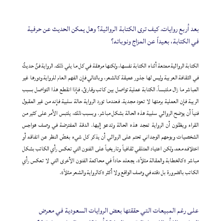
بعد أربع روايات. كيف ترى الكتابة الروائية؟ وهل يمكن الحديث عن حرفية
في الكتابة، بعيداً عن المزاج ونوباته؟
الكتابة الروائية ممتعة أثناء الكتابة نفسها، ولكنها مرهقة في كل ما يلي ذلك. الرواية فنٌ حديثٌ
في الثقافة العربية وليس لها جذور عميقة كالشعر، وبالتالي فإن الفهم العام للرواية ودورها غير
المباشر ما زال ملتبساً. الكتابة عملية تواصل بين كاتب وقارئ، فإذا انقطع هذا التواصل بسبب
الريبة فإن العملية برمتها لا تعود مجدية. فعندما تورد الرواية حالة سلبية فإنه من غير المقبول
فنياً أن يوضح الروائي سلبية هذه الحالة بشكل مباشر. وبسبب ذلك، يلتبس الأمر على كثير من
القراء ويظنّون أن الرواية تمجد هذه الحالة وتدعو إليها. الدقة المفترضة في وصف هواجس
الشخصيات وبوحهم الوجداني تحتم على الروائي أن يذكر كل شيء بغضّ النظر عن اتفاقه أو
اختلافه معه، ولكن اعتياد المتلقي ثقافياً وتاريخياً على الفنون التي تعكس رأي الكاتب بشكل
مباشر «كالخطابة والمقالة مثلاً»، يجعله حاداً في محاكمة الفنون الأخرى التي لا تعكس رأي
الكاتب بالضرورة بل دقته في وصف الواقع ولا أكثر «كالرواية والشعر مثلاً».
على رغم المبيعات التي حققتها بعض الروايات السعودية في معرض