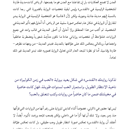
المدن لا تصنع الحكايات بل إن تفاعلنا مع المدن هو ما يصنعها. الرياض كانت مدينة طاردة
للشخصية الرئيسية في «القندس» وليس لبقية شخصيات الرواية بالضرورة التي ربما كانت
بالنسبة إليهم مدينة جاذبة وحيوية، ولكن لأن (غالب) هو الشخصية الرئيسية في الرواية يبدو
للقارئ أن الرواية في شكل عام تعكس صورة سلبية عن الرياض. أنا أحاول فهم تأثير المدينة في
الشخصية، ثم أكتب من هذا المنطلق ولا أحاول أن أصوّر المدينة في قالب واحد في جميع
الروايات. فلنلاحظ أن شخصيات رواياتي عادة ما تكون متأزمة شعورياً ومضطربة عاطفياً
واجتماعياً، وبالتالي ينعكس ذلك على علاقتها بالمدينة. فتبدو المدينة – من وجهات نظرهم –
طاردة وقاسية. أما لو نظرنا للبعد العام الذي تحاول الرواية تصويره فقد تبدو المدينة غير ذلك
تماماً.
تذكرنا روايتك «القندس» في شكل بعيد برواية «الحب في زمن الكوليرا» من
ناحية الانتظار الطويل، واستمرار الحب لسنوات طويلة، فهل كانت حاضرة
في مخيلتك ضمن ما كان حاضراً من روايات وكتب تتعلق بالحب؟
ليس لها حضور في ذاكرتي، خصوصاً أثناء كتابتي للرواية على رغم أنها من الروايات التي قرأتها
منذ زمن بعيد، ولا شك أن لها أثراً ما في داخلي، ولكن يصعب تتبّعه ورصد تأثيره. أيضاً، لا
أعتقد أن رواية «القندس» تعكس صورة انتظار طويل وحب حقيقي، بل كانت تعكس علاقة